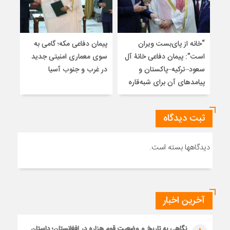
“خانه از پای‌بست ویران
پیمان دفاعی مکه؛ گامی به
تلا
است”: پیمان دفاعی خانۀ آل
سوی معماری امنیتی جدید
ساز
سعود–ترکیه–پاکستان و
در غرب و جنوب آسیا
تلوی
پیامدهای آن برای شبه‌قاره
خاتم
ثبت دیدگاه
دیدگاهها بسته است.
آخرین اخبار
نگاهی به تاریخ و وضعیت قوم هزاره در افغانستان؛ داستان