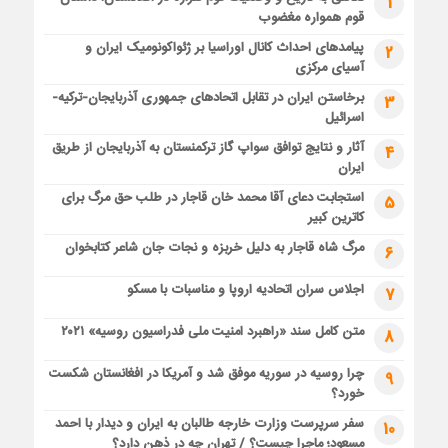
1
قوم همواره مغضوب
پیامدهای احداث کانال اوراسیا بر ژئواکونومیک ایران و
2
آسیای مرکزی
برخاستن ایران در تقابل اتحادهای جمهوری آذربایجان-ترکیه-
3
اسرائیل
آثار و نتایج توافق سواپ گاز ترکمنستان به آذربایجان از طریق
4
ایران
استجابت دعای آقا محمد خان قاجار در طلب حق مرگ برای
5
کاترین کبیر
مرگ شاه قاجار به دلیل خربزه و نجات جان شاعر کتابخوان
6
اجلاس سران اتحادیه اروپا و مناسبات با مسکو
7
متن کامل سند «راهبرد امنیت ملی فدراسیون روسیه» ۲۰۲۱
8
چرا روسیه در سوریه موفق شد و آمریکا در افغانستان شکست
9
خورد؟
سفر سرپرست وزارت خارجه طالبان به ایران و دیدار با احمد
10
مسعود؛ ماجرا چیست؟ / تهران چه در ذهن دارد؟