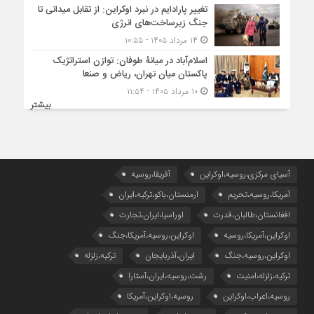
تغییر پارادایم در نبرد اوکراین: از تقابل میدانی تا
جنگ زیرساخت‌های انرژی
۱۴ مرداد ۱۴۰۵ - ۱۰:۵۵
اسلام‌آباد در میانۀ طوفان: توازن استراتژیک
پاکستان میان تهران، ریاض و صنعا
۱۰ مرداد ۱۴۰۵ - ۱۱:۵۴
بیشتر
آسیای مرکزی،روسیه،اوکراین
آفریقا،روسیه
آمریکا،روسیه،تحریم
ارمنستان،باکو،ترکیه،ایران
افغانستان،طالبان،قدرت
اوراسیا،ایران،تجارت
اوکراین،آمریکا،روسیه
اوکراین،روسیه،آمریکا،جنگ
اوکراین،روسیه،جنگ
ایران،آذربایجان
ترکیه،زلزله
ترکیه،زلزله،امنیت
رشت،روسیه،ایران،آستارا
روسیه،اعراب،اوکراین
روسیه،اوکراین،آمریکا