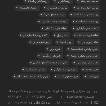
روسیه،ایبورسک
روسیه،ایران
روسیه،ایران،اتحاد
روسیه،ایران،تجارت
روسیه،تاجیکستان
روسیه،خاورمیانه
روسیه،خاورمیانه،آفریقا
روسیه،دریای سرخ
روسیه،سند،سیاست
روسیه،سیاست خارجی
غلات،روسیه،اوکراین
قزاقستان،ازبکستان
قزاقستان،انتخابات
قطار، ریل
نفت،روسیه،آذربایجان
هند،چین،بالون
چین،آمریکا
چین،آمریکا،بالن
چین،اوکراین،جنگ،ر.سیه
چین،ایران
چین،ایران،اوکراین،روسیه
چین،ایران،رئیسی
چین،ایران،عربستان
چین،ترکیه،روسیه،آسیای مرکزی
چین،روسیه
چین،روسیه،اوکراین
چین،روسیه،ایران
چین،هند
چین،هژمونی،غرب
چین،پاکستان،هند،هسته ای
آدرس: تهران – خیابان ولیعصر – بالاتر از پارک ساعی – کوچه امینی، پلاک 2 – واحد 8
| کدپستی: 1434734368 | تلفن: 88770586-021 88792496-
021 | پست الکترونیک سردبیر ایراس : sardabir@iras.ir |
توسعه و پشتیبانی