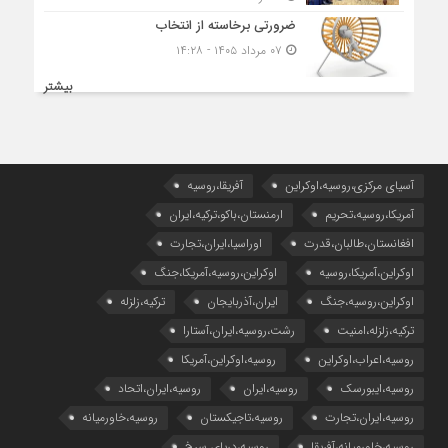
ضرورتی برخاسته از انتخاب
۰۷ مرداد ۱۴۰۵ - ۱۴:۲۸
بیشتر
آسیای مرکزی،روسیه،اوکراین
آفریقا،روسیه
آمریکا،روسیه،تحریم
ارمنستان،باکو،ترکیه،ایران
افغانستان،طالبان،قدرت
اوراسیا،ایران،تجارت
اوکراین،آمریکا،روسیه
اوکراین،روسیه،آمریکا،جنگ
اوکراین،روسیه،جنگ
ایران،آذربایجان
ترکیه،زلزله
ترکیه،زلزله،امنیت
رشت،روسیه،ایران،آستارا
روسیه،اعراب،اوکراین
روسیه،اوکراین،آمریکا
روسیه،ایبورسک
روسیه،ایران
روسیه،ایران،اتحاد
روسیه،ایران،تجارت
روسیه،تاجیکستان
روسیه،خاورمیانه
روسیه،خاورمیانه،آفریقا
روسیه،دریای سرخ