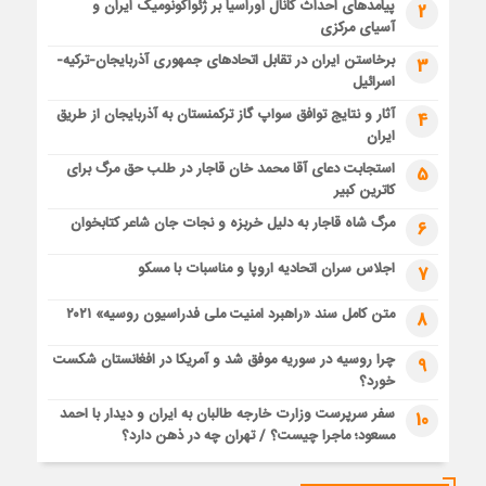
پیامدهای احداث کانال اوراسیا بر ژئواکونومیک ایران و
2
آسیای مرکزی
برخاستن ایران در تقابل اتحادهای جمهوری آذربایجان-ترکیه-
3
اسرائیل
آثار و نتایج توافق سواپ گاز ترکمنستان به آذربایجان از طریق
4
ایران
استجابت دعای آقا محمد خان قاجار در طلب حق مرگ برای
5
کاترین کبیر
مرگ شاه قاجار به دلیل خربزه و نجات جان شاعر کتابخوان
6
اجلاس سران اتحادیه اروپا و مناسبات با مسکو
7
متن کامل سند «راهبرد امنیت ملی فدراسیون روسیه» ۲۰۲۱
8
چرا روسیه در سوریه موفق شد و آمریکا در افغانستان شکست
9
خورد؟
سفر سرپرست وزارت خارجه طالبان به ایران و دیدار با احمد
10
مسعود؛ ماجرا چیست؟ / تهران چه در ذهن دارد؟