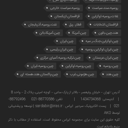
روسیه،سند،سیاست
روسیه،سیاست خارجی
غلات،روسیه،اوکراین
قزاقستان،ازبکستان
قزاقستان،انتخابات
قطار، ریل
نفت،روسیه،آذربایجان
هند،چین،بالون
چین،آمریکا
چین،آمریکا،بالن
چین،اوکراین،جنگ،ر.سیه
چین،ایران
چین،ایران،اوکراین،روسیه
چین،ایران،رئیسی
چین،ایران،عربستان
چین،ترکیه،روسیه،آسیای مرکزی
چین،روسیه
چین،روسیه،اوکراین
چین،روسیه،ایران
چین،هند
چین،هژمونی،غرب
چین،پاکستان،هند،هسته ای
آدرس: تهران – خیابان ولیعصر – بالاتر از پارک ساعی – کوچه امینی، پلاک 2 – واحد 8
| کدپستی: 1434734368 | تلفن: 88770586-021 88792496-
021 | پست الکترونیک سردبیر ایراس : sardabir@iras.ir |
توسعه و پشتیبانی
توسط AKO
كليه حقوق این سایت برای مجموعه ایراس محفوظ است، استفاده از مطالب با ذكر
منبع بلامانع است.