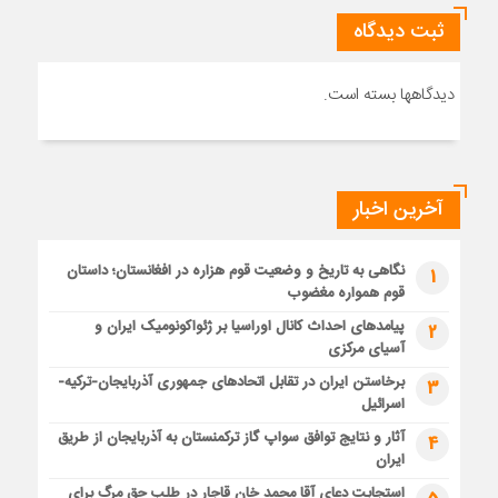
ثبت دیدگاه
دیدگاهها بسته است.
آخرین اخبار
نگاهی به تاریخ و وضعیت قوم هزاره در افغانستان؛ داستان
1
قوم همواره مغضوب
پیامدهای احداث کانال اوراسیا بر ژئواکونومیک ایران و
2
آسیای مرکزی
برخاستن ایران در تقابل اتحادهای جمهوری آذربایجان-ترکیه-
3
اسرائیل
آثار و نتایج توافق سواپ گاز ترکمنستان به آذربایجان از طریق
4
ایران
استجابت دعای آقا محمد خان قاجار در طلب حق مرگ برای