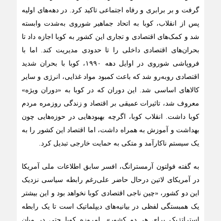
گرفت و بر برابری و رفاه اجتماعی تاکید کرد. در دهه‌های اولیه
پس از انقلاب، کوبا به اتحاد جماهیر شوروی به‌شدت وابسته
شد و کمک‌های اقتصادی و تجاری این کشور به کوبا اجازه داد تا
بحران‌های اقتصادی داخلی را تا حدودی مدیریت کند. اما با
فروپاشی شوروی در اوایل دهه ۱۹۹۰، کوبا با بحران شدید
اقتصادی روبه‌رو شد که باعث کمبود مواد غذایی، انرژی و سایر
کالاهای اساسی شد. این دوران که در کوبا به «دوران ویژه»
معروف شد، تاثیرات عمیقی بر اقتصاد و زندگی روزمره مردم
کوبا داشت. انقلاب کوبا، اگرچه بهبودهایی در حوزه‌هایی چون
بهداشت و آموزش به همراه داشت، اما اقتصاد این کشور را به
یک سیستم ناکارآمد و متکی به حمایت خارجی تبدیل کرد.
به گفته فولتون آرمسترانگ، افسر سابق اطلاعات ملی آمریکا
در آمریکای لاتین درحال حاضر علی‌رغم رابطه سیاسی نزدیک
این دو کشور، «چین ناجی اقتصادی کوبا نخواهد بود و این بیشتر
یک همبستگی لفظی در بیانیه‌های دیپلماتیک است تا یک رابطه
استراتژیک برای هر دو کشور». امروزه کوبا حتی در میان