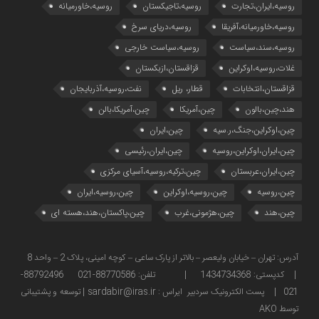
روسیه،ایران،تجارت
روسیه،تاجیکستان
روسیه،خاورمیانه
روسیه،خاورمیانه،آفریقا
روسیه،دریای سرخ
روسیه،سند،سیاست
روسیه،سیاست خارجی
غلات،روسیه،اوکراین
قزاقستان،ازبکستان
قزاقستان،انتخابات
قطار، ریل
نفت،روسیه،آذربایجان
هند،چین،بالون
چین،آمریکا
چین،آمریکا،بالن
چین،اوکراین،جنگ،ر.سیه
چین،ایران
چین،ایران،اوکراین،روسیه
چین،ایران،رئیسی
چین،ایران،عربستان
چین،ترکیه،روسیه،آسیای مرکزی
چین،روسیه
چین،روسیه،اوکراین
چین،روسیه،ایران
چین،هند
چین،هژمونی،غرب
چین،پاکستان،هند،هسته ای
آدرس: تهران – خیابان ولیعصر – بالاتر از پارک ساعی – کوچه امینی، پلاک 2 – واحد 8
| کدپستی: 1434734368 | تلفن: 88770586-021 88792496-
021 | پست الکترونیک سردبیر ایراس : sardabir@iras.ir |
توسعه و پشتیبانی
توسط AKO