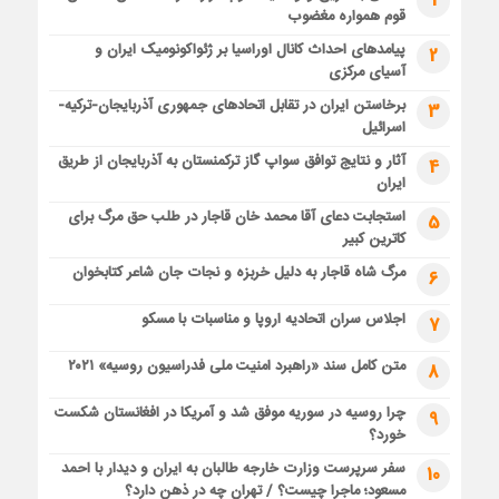
1
قوم همواره مغضوب
پیامدهای احداث کانال اوراسیا بر ژئواکونومیک ایران و
2
آسیای مرکزی
برخاستن ایران در تقابل اتحادهای جمهوری آذربایجان-ترکیه-
3
اسرائیل
آثار و نتایج توافق سواپ گاز ترکمنستان به آذربایجان از طریق
4
ایران
استجابت دعای آقا محمد خان قاجار در طلب حق مرگ برای
5
کاترین کبیر
مرگ شاه قاجار به دلیل خربزه و نجات جان شاعر کتابخوان
6
اجلاس سران اتحادیه اروپا و مناسبات با مسکو
7
متن کامل سند «راهبرد امنیت ملی فدراسیون روسیه» ۲۰۲۱
8
چرا روسیه در سوریه موفق شد و آمریکا در افغانستان شکست
9
خورد؟
سفر سرپرست وزارت خارجه طالبان به ایران و دیدار با احمد
10
مسعود؛ ماجرا چیست؟ / تهران چه در ذهن دارد؟