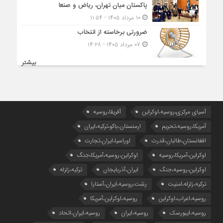
پاکستان میان تهران، ریاض و صنعا
۱۰ مرداد ۱۴۰۵ - ۱۱:۵۴
ضرورتی برخاسته از انتخاب
۰۷ مرداد ۱۴۰۵ - ۱۴:۲۸
بیشتر
آسیای مرکزی،روسیه،اوکراین
آفریقا،روسیه
آمریکا،روسیه،تحریم
ارمنستان،باکو،ترکیه،ایران
افغانستان،طالبان،قدرت
اوراسیا،ایران،تجارت
اوکراین،آمریکا،روسیه
اوکراین،روسیه،آمریکا،جنگ
اوکراین،روسیه،جنگ
ایران،آذربایجان
ترکیه،زلزله
ترکیه،زلزله،امنیت
رشت،روسیه،ایران،آستارا
روسیه،اعراب،اوکراین
روسیه،اوکراین،آمریکا
روسیه،ایبورسک
روسیه،ایران
روسیه،ایران،اتحاد