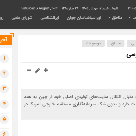
2:16:
تاریخ :
شنبه, ۱۷ مرداد , ۱۴۰۵
24 صفر 1448
Saturday, 8 August , 2026
ت
مناطق
اوراسیاشناسان جوان
ایرانشناسی
شورای علمی
روی
آخری
سی
مناطق
موضوعات
وسی
1
2
3
به دنبال انتقال سایت‌های تولیدی اصلی خود از چین به هند
4
قت دارد و بدون شک سرمایه‌گذاری مستقیم خارجی آمریکا در
5
6