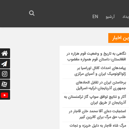
داد
آرشیو
EN
ن اخبار
نگاهی به تاریخ و وضعیت قوم هزاره در
افغانستان؛ داستان قوم همواره مغضوب
پیامدهای احداث کانال اوراسیا بر
ژئواکونومیک ایران و آسیای مرکزی
برخاستن ایران در تقابل اتحادهای
جمهوری آذربایجان-ترکیه-اسرائیل
آثار و نتایج توافق سواپ گاز ترکمنستان به
آذربایجان از طریق ایران
استجابت دعای آقا محمد خان قاجار در
طلب حق مرگ برای کاترین کبیر
مرگ شاه قاجار به دلیل خربزه و نجات