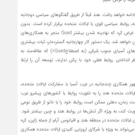
دامه خواهد یافت. هند قبلاً از طریق گفتگوهای سیاسی دوجانبه
روابط سیاسی قوی با ایالات متحده برقرار کرده است. بدون
شک این روند ادامه خواهد داشت. به طور خاص، می‌توان فرض کرد که نهادینه شدن بیشتر Quad منجر به همکاری‌های
اپن خواهد شد. یک دستور کار چهارجانبه گسترده‌تر، ثبات بیشتری
را برای همکاری چندجانبه فراهم می‌کند و با جذب کشورهای آسیای جنوب شرقی (به اصطلاحQuad+) که علاقه‌مند به
انداختن روابط فعلی خود با پکن ندارند، توسعه آن را ارتقا
در مورد به اصطلاح QUAD2- قالب نوظهور همکاری چندجانبه در غرب آسیا با مشارکت ایالات متحده،
ایالات متحده هند را به تقویت روابط با کشورهای پیشرو عرب
 زمان، دهلی ممکن است روابط خود را با ناتو از طریق نوعی
 با نیازهای دهلی و با AUKUS است، تقویت کند، به ویژه اگر تنش‌ها در روابط هند و چین بیشتر شود.
 ایالات متحده در منطقه هند و اقیانوس آرام از جمله ژاپن، کره
ی‌تواند به ویژه با شرکای اروپایی کلیدی ایالات متحده همکاری