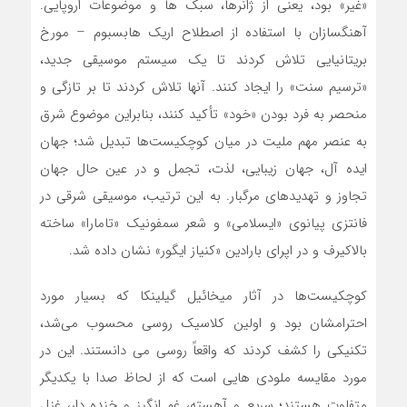
«غیر» بود، یعنی از ژانرها، سبک ها و موضوعات اروپایی.
آهنگسازان با استفاده از اصطلاح اریک هابسبوم – مورخ
بریتانیایی تلاش کردند تا یک سیستم موسیقی جدید،
«ترسیم سنت» را ایجاد کنند. آنها تلاش کردند تا بر تازگی و
منحصر به فرد بودن «خود» تأکید کنند، بنابراین موضوع شرق
به عنصر مهم ملیت در میان کوچکیست‌ها تبدیل شد؛ جهان
ایده آل، جهان زیبایی، لذت، تجمل و در عین حال جهان
تجاوز و تهدیدهای مرگبار. به این ترتیب، موسیقی شرقی در
فانتزی پیانوی «ایسلامی» و شعر سمفونیک «تامارا» ساخته
بالاکیرف و در اپرای بارادین «کنیاز ایگور» نشان داده ‌شد.
کوچکیست‌ها در آثار میخائیل گیلینکا که بسیار مورد
احترامشان بود و اولین کلاسیک روسی محسوب می‌شد،
تکنیکی را کشف کردند که واقعاً روسی می دانستند. این در
مورد مقایسه ملودی هایی است که از لحاظ صدا با یکدیگر
متفاوت هستند؛ سریع و آهسته، غم انگیز و خنده دار، غزل