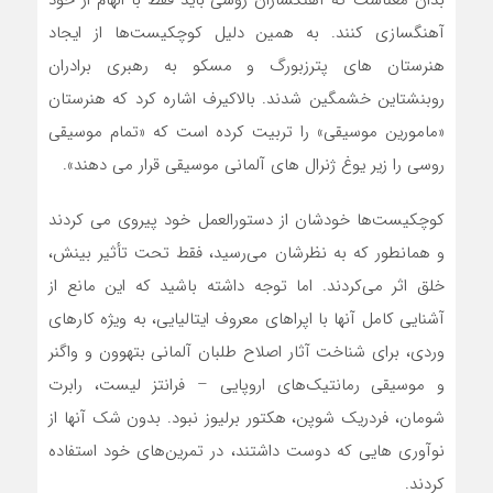
بدان معناست که آهنگسازان روسی باید فقط با الهام از خود
آهنگسازی کنند. به همین دلیل کوچکیست‌ها از ایجاد
هنرستان های پترزبورگ و مسکو به رهبری برادران
روبنشتاین خشمگین شدند. بالاکیرف اشاره کرد که هنرستان
«مامورین موسیقی» را تربیت کرده است که «تمام موسیقی
روسی را زیر یوغ ژنرال های آلمانی موسیقی قرار می دهند».
کوچکیست‌ها خودشان از دستورالعمل خود پیروی می کردند
و همانطور که به نظرشان می‌رسید، فقط تحت تأثیر بینش،
خلق اثر می‌کردند. اما توجه داشته باشید که این مانع از
آشنایی کامل آنها با اپراهای معروف ایتالیایی، به ویژه کارهای
وردی، برای شناخت آثار اصلاح طلبان آلمانی بتهوون و واگنر
و موسیقی رمانتیک‌های اروپایی – فرانتز لیست، رابرت
شومان، فردریک شوپن، هکتور برلیوز نبود. بدون شک آنها از
نوآوری هایی که دوست داشتند، در تمرین‌های خود استفاده
کردند.