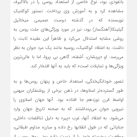
بانفوذی بود، نوع خاصی از استعداد روسی را در بالاکیرف
مشاهده کرد و به آموزش وی پرداخت. نستور کوکلنیکِ
نویسنده که در گذشته دوست صمیمی میخائیل
گیلینکا(آهنگساز) بود، نیز در مورد ویژگی‌های ملت روس به
روشی مشابه استدلال می‌کرد و ظاهراً این عقیده ثابت را
داشت. به اعتقاد کوکلنیک، روسیه مانند یک مرد جوان به نظر
می‌رسد: او «پریشان، آشفته، گاهی بی پروا، اما با عالی‌ترین
ویژگی‌ها و تمایلات است» که باید به آنها افتخار کند.
تصور خودانگیختگی، استعداد خاص و پنهان روس‌ها و به
طور گسترده‌تر اسلاوها، در ذهن برخی از روشنفکران میهنی
اواسط قرن نوزدهم جا افتاده بود. آنها جهان اسلاوی را
نیرویی جوان می‌پنداشتند که به صحنه تاریخ جهان وارد
می‌شود. به اعتقاد آنها، غرب «پیر» به دلیل تناقضات داخلی،
جنایاتی که در طول انقلابها رخ داده و مبارزه مداوم طبقاتی،
موقعیت برجسته خود را از دست داده بود. روح روسی از