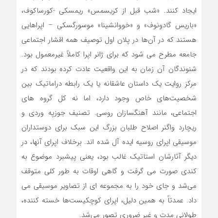
ایجاد کنند. «شب قبل از کریسمس» ریمسکی -کورساکوف،
«باریس گادونوف» و «خووانشینا» موسورگسکی – اپراهایی
هستند که در آن‌ها در پلان اول توصیف همه اقشار اجتماعی
جامعه مطرح می شود که برای ژانر اپرا کاملاً غیرمعمول بود.
شنوندگان آن زمان به این واقعیت عادت کرده بودند که در
مرکز روایت یک داستان عاشقانه یا یک رابطه دراماتیک بین
شخصیت‌های خاص وجود دارد، اما نه کل گروه های
اجتماعی، مانند آهنگسازان روسی. تصنیف جوزپه وردی و
ریچارد واگنر اصلاح طلبان بزرگ این سبک برای دوستداران
موسیقی اپرای روسیه ایده آل شده اند. برخلاف اپرای آنها، در
دیگر آثارشان استاتیک غالب بود، یعنی پیشبرد موضوع به
کندی صورت می گرفت و گاهی اوقات به طور کلی متوقف
می‌شد و جای خود را به مجموعه ای از تصاویر موسیقی می
داد. عمدتاً به همین دلیل، اپرای کوچکیست‌ها خسته کننده،
طولانی مدت و غیر ضروری تصور می‌شد.