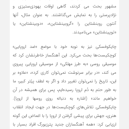
مشهور بحث می کردند، گاهی اوقات یهودی‌ستیزی و
نژادپرستی را به نمایش می‌گذاشتند. به عنوان مثال، آنها
آنتون روبنشتاین را «گروبینشتاین»، «دوبینشتاین» یا
«توپینشتاین» می‌نامیدند.
چایکوفسکی نیز به نوبه خود با موضع «ضد اروپایی»
کوچکیست‌ها بحث می‌کرد. این آهنگساز خاطرنشان کرد که
موسیقی روسی «به طرز مهلکی» از موسیقی اروپایی پیروی
می کند، «در برابر سرنوشت نمی‌توان کاری کرد»، «علاوه بر
این، تاریخ را نمی‌توان تغییر داد و اگر به لطف پیُتر کبیر، ما
به طور حتم به دُم اروپا رسیده‌ایم، پس برای همیشه در آن
خواهیم ماند» (اشاره به دنباله روی روسها از اروپا).
چایکوفسکی تلاش‌های کوچکیست‌ها در جهت ایجاد انقلاب
هنری، جهش برای پیشی گرفتن از اروپا را با اغماض این گونه
ارزیابی کرد: «همه آهنگسازان جدید پترزبورگ افراد بسیار با