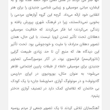
آنها فکر می کردند در شکل اصلی خود حفظ شده بود و به
ایشان، مبانی موسیقی و زیبایی شناسی جدیدی را برای هنر
انقلابی خود ارائه می‌داد. گرچه این گروه آوازهای مردمی را
بخوبی نمی‌دانستند، زیرا در فرهنگ شهری پرورش یافته و
زندگی می‌کردند؛ اما فکر می‌کردند که خلاقیت موسیقی
دهقانان تحت تأثیر تمدن اروپا نیست. با این حال، همان
تصویر دهقان مترادف با ملیت و خودجوشی بود. تحت تأثیر
این دیدگاه ها، که منبع آن تا حد زیادی طبیعت گرایی
(ناتورالیسم) فرانسوی بود، در آثار موسورگسکی تصاویر
جدیدی برای موسیقی «اعلا» از طبقات پایین اجتماعی ظاهر
می‌شود؛ به عنوان مثال، یورودیوی در اپرای «باریس
گادونوف» و در مونولوگ آوازی «ساویشنا جان» یا یک کودک
بی خانمان که تقاضای کمک دارد در تصنیف آوازی «دختر
یتیم».
آهنگسازان تلاش کردند تا یک تصویر جمعی از مردم روسیه