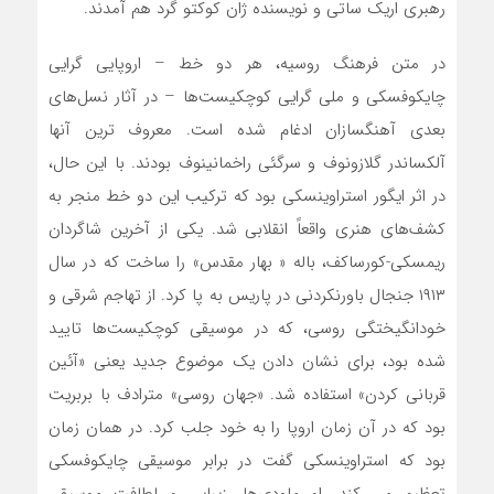
رهبری اریک ساتی و نویسنده ژان کوکتو گرد هم آمدند.
در متن فرهنگ روسیه، هر دو خط – اروپایی گرایی
چایکوفسکی و ملی گرایی کوچکیست‌ها – در آثار نسل‌های
بعدی آهنگسازان ادغام شده است. معروف ترین آنها
آلکساندر گلازونوف و سرگئی راخمانینوف بودند. با این حال،
در اثر ایگور استراوینسکی بود که ترکیب این دو خط منجر به
کشف‌های هنری واقعاً انقلابی شد. یکی از آخرین شاگردان
ریمسکی-کورساکف، باله « بهار مقدس» را ساخت که در سال
۱۹۱۳ جنجال باورنکردنی در پاریس به پا کرد. از تهاجم شرقی و
خودانگیختگی روسی، که در موسیقی ‌کوچکیست‌ها تایید
شده بود، برای نشان دادن یک موضوع جدید یعنی «آئین
قربانی کردن» استفاده ‌شد. «جهان روسی» مترادف با بربریت
بود که در آن زمان اروپا را به خود جلب کرد. در همان زمان
بود که استراوینسکی گفت در برابر موسیقی چایکوفسکی