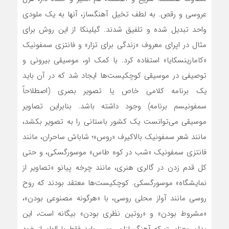
عروسی و رقص. به لطف تخیل آهنگساز، آنها به یک ملودی
واحد تبدیل شده و تلفیق شدند. گیلینکا از این روش برای
مثال در اپرای معروف «زندگی برای تزار» و فانتزی سمفونیک
«کامارینسکایا» استفاده کرد. با کمک او، موسیقی بیرونی و
توصیفی در موسیقی ‌کوچکیست‌ها ایجاد شد که در آن باید
یک برنامه کلامی خاص یا تصویر بصری (اصطلاحاً
سمفونیسم برنامه) وجود داشته باشد. بنابراین تصاویر
موسیقی می‌توانست یک کشور باستانی را به تصویر بکشد،
مانند شعر سمفونیک بالاکیرف «روس»؛ شاباش ساحران، مانند
فانتزی سمفونیک «شب در کوه طاس» موسورگسکی، و حتی
کل قدم زدن در گالری هنری، مانند چرخه پیانو «تصاویر از
نمایشگاه» موسورگسکی. ‌کوچکیست‌ها معتقد بودند که روح
روسی مانند آواز محلی روسی، با «هرگونه مصنوعی بودن»،
«مشروط بودن» و «روتین نظری بودن» بیگانه است، این