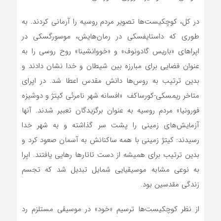
در کل، کوچکیست‌ها تصویر مردم روسیه را آرمانی کردند. به
طوری که داستایفسکی در رمان‌هایش، موسورگسکی در
اپراهای «باریس گادونوف» و «خووانشینا» روح روسی را به
عنوان فضایی برای مبارزه بین شیطان و خدا نشان دادند و
بدین ترتیب به روس‌ها دانش مقدس اعطا شد. در اپرای
متاخر ریمسکی-کورساکف «افسانه شهر نامرئی کیتژ و دوشیزه
فورونیا» مردم روسیه به عنوان برگزیدگان تعبیر شدند. آنها
آزمایش‌های زمینی را پشت سر گذاشته و به شهر خدا
رسیدند: کیتژ زمینی با همه ساکنانش به آسمان صعود کرد و
بدین ترتیب برای همیشه از دست تاتارها رهایی یافتند. اپرا
به نوعی مشابه موسیقیایی شمایل تبدیل شد که تجسم
زندگی مقدسین بود.
از نظر کوچکیست‌ها ترسیم «خود» در موسیقی مستلزم رد