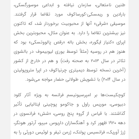
طنین نامتعالی، سازمان نیافته و ابداعی موسورگسکی،
بارادین و ریمسکی-کورساکوف مورد تقاضا قرار گرفتند.
موسیقی «شرقی» آنها از محبوبیت برخوردار شد، که تاکنون
نیز بیشترین تقاضا را دارد. به عنوان مثال، محبوبترین بخش
اپرای «کنیاز ایگور»، بخش باله «رقص پالووتسکی» بود که
هنوز هم در روسیه (مثلاً توسط یوری لیوبیموف در بالشوی
تئاتر در سال ۲۰۱۳ به صحنه رفت) و هم در خارج از کشور
(آخرین نسخه توسط دیمیتری چرنیاکوف در اپرا متروپولیتن
در سال ۲۰۱۴) با تشویش طولانی حضار مواجه می‌شود.
‌کوچکیست‌ها بر امپرسیونیسم فرانسه به ویژه آثار کلود
دبیوسی، موریس راول و جاکومو پوچینی ایتالیایی تأثیر
گذاشتند. با قیاس از گروه پنج روسی، «شش» فرانسوی در
دهه ۱۹۲۰ ظهور کرد و آهنگسازان داریوس مییو، آرتور هونگر،
ژرژ آوریک، فرانسیس پولنک، ژرمن تیفر و لوئیس دورئی را به