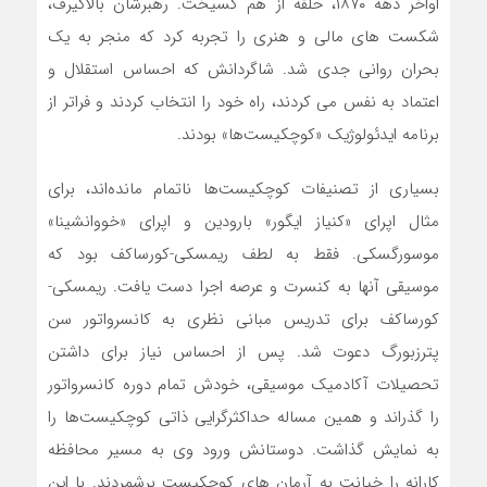
اواخر دهه ۱۸۷۰، حلقه از هم گسیخت. رهبرشان بالاکیرف،
شکست های مالی و هنری را تجربه کرد که منجر به یک
بحران روانی جدی شد. شاگردانش که احساس استقلال و
اعتماد به نفس می کردند، راه خود را انتخاب کردند و فراتر از
برنامه ایدئولوژیک «کوچکیست‌ها» بودند.
بسیاری از تصنیفات کوچکیست‌ها ناتمام مانده‌اند، برای
مثال اپرای «کنیاز ایگور» بارودین و اپرای «خووانشینا»
موسورگسکی. فقط به لطف ریمسکی-کورساکف بود که
موسیقی آنها به کنسرت و عرصه اجرا دست یافت. ریمسکی-
کورساکف برای تدریس مبانی نظری به کانسرواتور سن
پترزبورگ دعوت شد. پس از احساس نیاز برای داشتن
تحصیلات آکادمیک موسیقی، خودش تمام دوره کانسرواتور
را گذراند و همین مساله حداکثرگرایی ذاتی کوچکیست‌ها را
به نمایش گذاشت. دوستانش ورود وی به مسیر محافظه
کارانه را خیانت به آرمان های کوچکیست برشمردند. با این