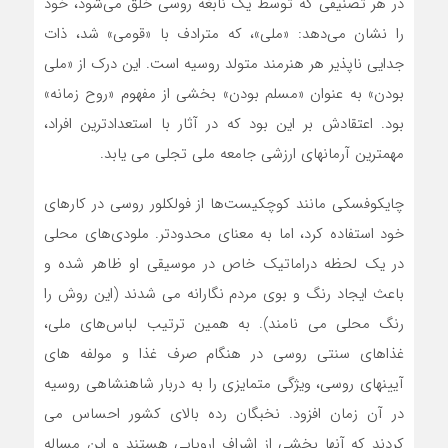
در هر تصنیفی که توسط یک نابغه روسی خلق می‌شود، خود
را نشان می‌دهد: «ملی»، که مترادف با «قومی» شد، ذات
جدایی ناپذیر هر هنرمند متولد روسیه است. این درک از «ملی
بودن» به عنوان «مسلم بودن» بخشی از مفهوم «روح زمانه»
بود. اعتقادش بر این بود که در آثار با استعدادترین افراد،
مهمترین آرمانهای ارزشی جامعه ملی تجلی می یابد.
چایکوفسکی مانند ‌کوچکیست‌ها از فولکلور روسی در کارهای
خود استفاده کرد، اما به معنای محدودتر. ملودی‌های محلی
در یک لحظه دراماتیک خاص در موسیقی او ظاهر ‌شده و
باعث ایجاد رنگ و بوی مردم نگارانه می شدند (این روش را
رنگ محلی می نامند). به همین ترتیب لباس‌های ملی،
غذاهای سنتی روسی در هنگام صرف غذا و مولفه های
آیینهای روسی، ویژگی متمایزی را به دربار شاهنشاهی روسیه
در آن زمان افزود. نخبگان رده بالای کشور احساس می
کردند که آنها بخشی از اشراف اروپایی هستند و این مساله