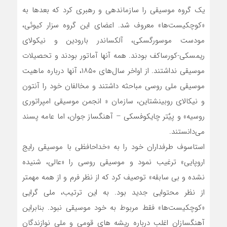
یک گروه موسیقی را سازماندهی و رهبری کرد که بعدها به
«کوچکیست‌ها» معروف شد. اعضای این گروه سزار کیوئی،
مودست موسورگسکی، آلکساندر بارودین و ​​نیکولای
ریمسکی-کورساکف بودند. همه آنها آماتور بودند و تحصیلات
موسیقی نداشتند. از اواخر سال‌های ۱۸۵۰، آنها درباره ماهیت
موسیقی ملی روسی مباحثه داشتند و مخالفان خود را آنتون
و نیکالای روبینشتاین، سازمان « انجمن موسیقی امپراتوری
روسیه» و پیٌتر چایکوفسکی – آهنگساز جوان، اما عامه پسند
می‌دانستند.
استاسوف طرفداران خود را به «خداحافظی با موسیقی رایج
اروپایی» ترغیب نمود و موسیقی روسی را «عالی، شنیده
نشده و بی سابقه» توصیف کرد که از نظر فرم و از همه مهمتر
از نظر محتوایی جدید بود. به این ترتیب، ملی گرایی
«کوچکیست‌ها» فقط مربوط به خود موسیقی نبود. بنابراین
آهنگسازان اغلب درباره ریشه های قومی و ملی نوازندگان