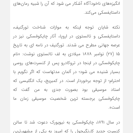
انگیزه‌های ناخودآگاه آشکار می شود که آن را شبیه رمان‌های
داستایفسکی می‌کند.
نکته شایان توجه اینکه به موازات شناخت تورگنیف،
داستایفسکی و تالستوی در اروپا، آثار چایکوفسکی نیز در
عرصه جهانی مطرح می شدند. تورگنیف در نامه ای به تاریخ
۱۵ (۲۷) نوامبر ۱۸۷۸ میلادی به لف تالستوی نوشت: «نام
چایکوفسکی در اینجا در تروکادرو پس از کنسرت‌های روسی
بسیار شنیده می شود؛ در آلمان مدتهاست که اگر نگویم با
احترام؛ از توجه برخوردار است. در کمبریج، یک انگلیسی که
استاد موسیقی بود بصورت جدی به من گفت که
چایکوفسکی برجسته ترین شخصیت موسیقی زمان ما
است».
در سال ۱۸۹۱، چایکوفسکی به نیویورک دعوت شد تا سالن
کنسرت جدید کارنگیچول را که امروز به یکی از مشهورترین