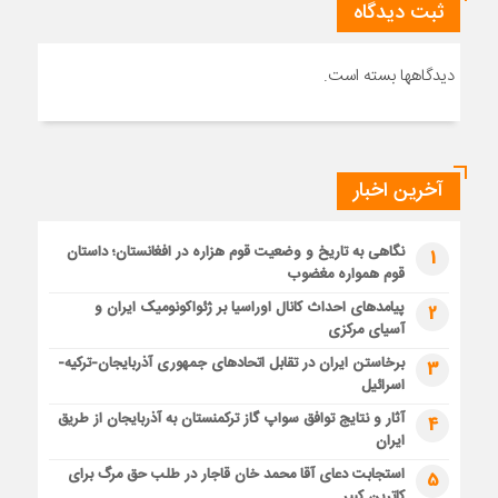
ثبت دیدگاه
دیدگاهها بسته است.
آخرین اخبار
نگاهی به تاریخ و وضعیت قوم هزاره در افغانستان؛ داستان
1
قوم همواره مغضوب
پیامدهای احداث کانال اوراسیا بر ژئواکونومیک ایران و
2
آسیای مرکزی
برخاستن ایران در تقابل اتحادهای جمهوری آذربایجان-ترکیه-
3
اسرائیل
آثار و نتایج توافق سواپ گاز ترکمنستان به آذربایجان از طریق
4
ایران
استجابت دعای آقا محمد خان قاجار در طلب حق مرگ برای
5
کاترین کبیر