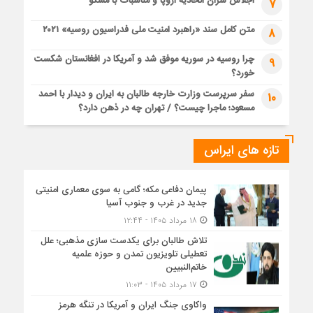
اجلاس سران اتحادیه اروپا و مناسبات با مسکو
7
متن کامل سند «راهبرد امنیت ملی فدراسیون روسیه» ۲۰۲۱
8
چرا روسیه در سوریه موفق شد و آمریکا در افغانستان شکست
9
خورد؟
سفر سرپرست وزارت خارجه طالبان به ایران و دیدار با احمد
10
مسعود؛ ماجرا چیست؟ / تهران چه در ذهن دارد؟
تازه های ایراس
پیمان دفاعی مکه؛ گامی به سوی معماری امنیتی
جدید در غرب و جنوب آسیا
۱۸ مرداد ۱۴۰۵ - ۱۲:۴۴
تلاش طالبان برای یکدست سازی مذهبی؛ علل
تعطیلی تلویزیون تمدن و حوزه علمیه
خاتم‌النبیین
۱۷ مرداد ۱۴۰۵ - ۱۱:۰۳
واکاوی جنگ ایران و آمریکا در تنگه هرمز