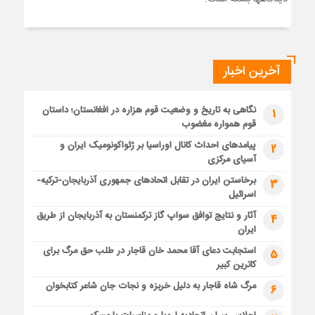
آخرین اخبار
نگاهی به تاریخ و وضعیت قوم هزاره در افغانستان؛ داستان
1
قوم همواره مغضوب
پیامدهای احداث کانال اوراسیا بر ژئواکونومیک ایران و
2
آسیای مرکزی
برخاستن ایران در تقابل اتحادهای جمهوری آذربایجان-ترکیه-
3
اسرائیل
آثار و نتایج توافق سواپ گاز ترکمنستان به آذربایجان از طریق
4
ایران
استجابت دعای آقا محمد خان قاجار در طلب حق مرگ برای
5
کاترین کبیر
مرگ شاه قاجار به دلیل خربزه و نجات جان شاعر کتابخوان
6