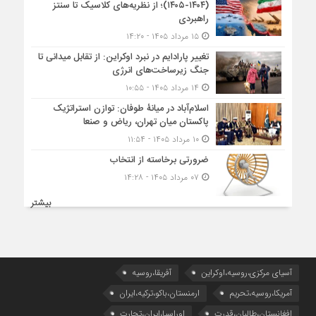
(۱۴۰۴-۱۴۰۵)؛ از نظریه‌های کلاسیک تا سنتز
راهبردی
۱۵ مرداد ۱۴۰۵ - ۱۴:۲۰
تغییر پارادایم در نبرد اوکراین: از تقابل میدانی تا
جنگ زیرساخت‌های انرژی
۱۴ مرداد ۱۴۰۵ - ۱۰:۵۵
اسلام‌آباد در میانۀ طوفان: توازن استراتژیک
پاکستان میان تهران، ریاض و صنعا
۱۰ مرداد ۱۴۰۵ - ۱۱:۵۴
ضرورتی برخاسته از انتخاب
۰۷ مرداد ۱۴۰۵ - ۱۴:۲۸
بیشتر
آسیای مرکزی،روسیه،اوکراین
آفریقا،روسیه
آمریکا،روسیه،تحریم
ارمنستان،باکو،ترکیه،ایران
افغانستان،طالبان،قدرت
اوراسیا،ایران،تجارت