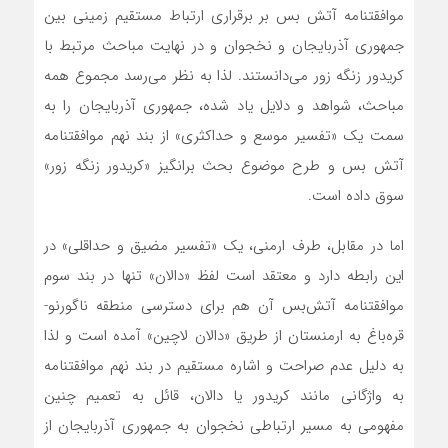
موافقتنامه آتش بس بر برقراری ارتباط مستقیم زمینی بین
جمهوری آذربایجان و نخجوان و در نهایت مباحث مرتبط با
کریدور زنگه زور‌ می‌دانستند. لذا به نظر‌ می‌رسد مجموع همه
مباحث، شواهد و دلایل یاد شده، جمهوری آذربایجان را به
سمت یک «تفسیر موسع و حداکثری» از بند نهم موافقتنامه
آتش بس و طرح موضوع بحث برانگیز «کریدور زنگه زور»
سوق داده است.
اما در مقابل، طرف ارمنی، یک «تفسیر مضیق و حداقلی» در
این رابطه دارد و معتقد است لفظ «دالان» تنها در بند سوم
موافقتنامه آتش‌بس آن هم برای دسترسی منطقه ناگورنو-
قره‌باغ به ارمنستان از طریق «دالان لاچین» آمده است و لذا
به دلیل عدم صراحت و اشاره مستقیم در بند نهم موافقتنامه
به واژگانی مانند کریدور یا دالان، قائل به تعمیم چنین
مفهومی به مسیر ارتباطی نخجوان به جمهوری آذربایجان از