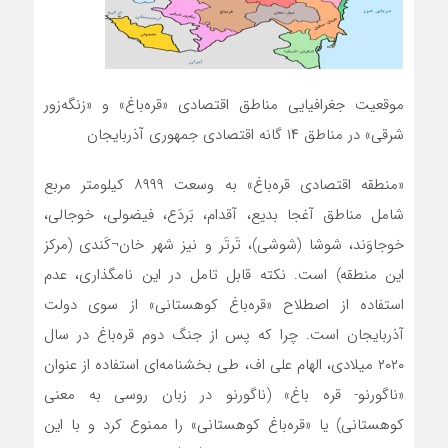
موقعیت جغرافیایی مناطق اقتصادی «قره‌باغ» و «زنگه‌زور
شرقی» در مناطق ۱۴ گانه اقتصادی جمهوری آذربایجان
«منطقه اقتصادی قره‌باغ» به وسعت ۸۹۹۹ کیلومتر مربع
شامل مناطق آغجا بدیع، آقدام، بَردَع، فیضولی، خوجالی،
خوجاوَند، شوشا (شوشی)، تَرتَر و نیز شهر خان¬کَندی (مرکز
این منطقه) است. نکته قابل تامل در این نامگذاری، عدم
استفاده از اصطلاح «‌قره‌باغ کوهستانی» از سوی دولت
آذربایجان است. چرا که پس از جنگ دوم ‌قره‌باغ در سال
۲۰۲۰ میلادی، الهام علی اف، طی بخشنامه‌ای استفاده از عنوان
«ناگورنو- قره باغ» (ناگورنو در زبان روسی به معنی
کوهستانی) یا «‌قره‌باغ کوهستانی» را ممنوع کرد و با این