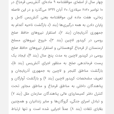
چهار سال از امضای موافقتنامه ۹ ماده‌ای ‌آتش‌بس ‌قره‌باغ در
۱۰ نوامبر ۲۰۲۰ میلادی/ ۲۰ آبان ۱۳۹۹ می‌گذرد و در این فاصله
زمانی، هفت ماده این موافقتنامه یعنی آتش‌بس کامل و
پایان دادن به همه درگیری‌‌ها (بند ۱)، بازگشت ناحیه آغدام به
جمهوری آذربایجان (بند ۲)، استقرار نیروهای حافظ صلح
روسی در کریدور لاچین (بند ۳)، خروج نیروهای مسلح
ارمنستان از قره‌باغ کوهستانی و استقرار نیروهای حافظ صلح
روسی در کریدور لاچین به مدت پنج سال (بند ۴)، ایجاد یک
پست فرماندهی صلح به منظور اجرای ‌آتش‌بس (بند ۵)،
بازگشت مناطق کلبجر و لاچین به جمهوری آذربایجان و
تعریف مشخصات کریدور لاچین (بند ۶) و بازگشت آوارگان و
پناهندگان داخلی به مناطق ‌قره‌باغ و مناطق مجاور تحت
کنترل دفتر کمیساریای عالی پناهندگان سازمان ملل (بند ۷)
و تبادل اسرای جنگی، گروگان‌ها و سایر زندانیان و همچنین
بقایای تلفات (بند ۸) عملاً اجرایی شده است و تنها ارتباط