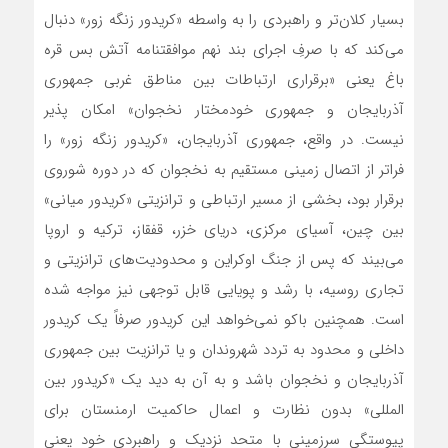
بسیار کلان‌‌تر و راهبردی را به واسطه «کریدور زنگه زور» دنبال‌
می‌کند که با صرفِ اجرای بند نهم موافقتنامه آتش بس قره
باغ یعنی «برقراری ارتباطات بین مناطق غربی جمهوری
آذربایجان و جمهوری خودمختار نخجوان» امکان پذیر
نیست. در واقع، جمهوری آذربایجان، «کریدور زنگه زور» را
فراتر از اتصال زمینی مستقیم به نخجوان که در دوره شوروی
برقرار بود، بخشی از مسیر ارتباطی و ترانزیتی «کریدور میانی»
بین چین، آسیای مرکزی، دریای خزر، قفقاز، ترکیه و اروپا‌
می‌بیند که پس از جنگ اوکراین و محدودیت‌های ترانزیتی و
تجاری روسیه، با رشد و پویایی قابل توجهی نیز مواجه شده
است. همچنین باکو‌ نمی‌خواهد این کریدور صرفاً یک کریدور
داخلی و محدود به تردد شهروندان و یا ترانزیت بین جمهوری
آذربایجان و نخجوان باشد و به آن به دید یک «کریدور بین
المللی» بدون نظارت و اعمال حاکمیت ارمنستان برای
پیوستگی سرزمینی با متحد نزدیک و راهبردی خود یعنی