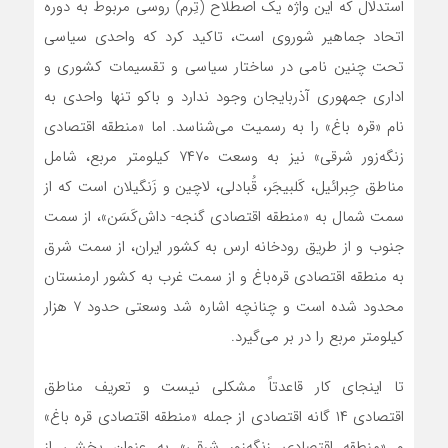
استدلال که این واژه یک اصطلاح (تِرم) روسی مربوط به دوره
اتحاد جماهیر شوروی است، تاکید کرد که واحدی سیاسی
تحت چنین نامی در ساختار سیاسی و تقسیمات کشوری و
اداری جمهوری آذربایجان وجود ندارد و باکو تنها واحدی به
نام «قره باغ» را به رسمیت می‌شناسد. اما «منطقه اقتصادی
زنگه‌زور شرقی» نیز به وسعت ۷۴۷۰ کیلومتر مربع، شامل
مناطق جِبرائیل، کَلبیجَر، قُبادلی، لاچین و زَنگیلان است که از
سمت شمال به «منطقه اقتصادی گنجه- داش‌کَسَن»، از سمت
جنوب و از طریق رودخانه ارس به کشور ایران، از سمت شرق
به منطقه اقتصادی ‌قره‌باغ و از سمت غرب به کشور ارمنستان
محدود شده است و چنانچه اشاره شد وسعتی حدود ۷ هزار
کیلومتر مربع را در بر می‌گیرد.
تا اینجای کار قاعدتاً مشکلی نیست و تعریف مناطق
اقتصادی ۱۴ گانه اقتصادی از جمله «منطقه اقتصادی قره باغ»
و «منطقه اقتصادی زنگه‌زور شرقی» به عنوان بخشی از