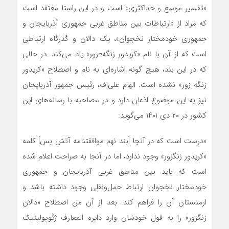
«تفسیر موسع و حداکثری» است و در این راستا معتقد است
که مراد از «ارتباطات بین مناطق غربی جمهوری آذربایجان و
جمهوری خودمختار نخجوان»، یک دالان و گذرگاه ارتباطی
است که از آن با نام «کریدور زنگه¬زور» یاد می‌کند. در حالی
که در این بند، هیچ گونه اشاره‌ای به نام و اصطلاح «کریدور
زنگه زور» نشده است. الهام علی‌اف، رئیس جمهور آذربایجان
نیز به این موضوع اذعان دارد و در مصاحبه با رسانه‌های این
کشور در ۲۰ دی ۱۴۰۱ می‌گوید:
«درست است که در آنجا [بند نهم موافقتنامه آتش بس] کلمه
«کریدور زنگزور» وجود ندارد، اما در آنجا به ‌صراحت اعلام شده
است که باید بین مناطق غربی آذربایجان و جمهوری
خودمختار نخجوان ارتباط حمل‌ونقلی وجود داشته باشد و
ارمنستان آن را فراهم کند. بعد از آن من اصطلاح «دالان
زنگزور» را به‌ قول خودشان وارد دایره المعارف ژئوپولیتیک