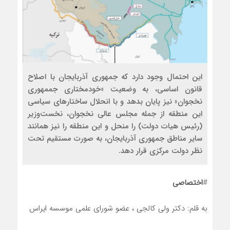
این احتمال وجود دارد که جمهوری آذربایجان با اصلاح
قانون اساسی، به وضعیت «خودمختاری جممهوری
نخجوان» نیز پایان بدهد و با انحلال ساختارهای سیاسی
این منطقه از جمله مجلس عالی نخجوان، نخست‌وزیر
(رئیس هیات دولت) را منحل و این منطقه را نیز همانند
سایر مناطق جمهوری آذربایجان، به صورت مستقیم تحت
نظر دولت مرکزی قرار دهد.
#
اختصاصی
به قلم: دکتر ولی کالجی ، عضو شورای علمی موسسه ایراس