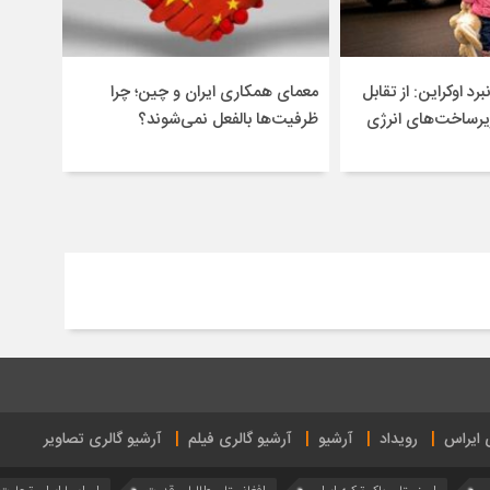
برد اوکراین: از تقابل
معمای همکاری ایران و چین؛ چرا
یرساخت‌های انرژی
ظرفیت‌ها بالفعل نمی‌شوند؟
ی ایراس
رویداد
آرشیو
آرشیو گالری فیلم
آرشیو گالری تصاویر