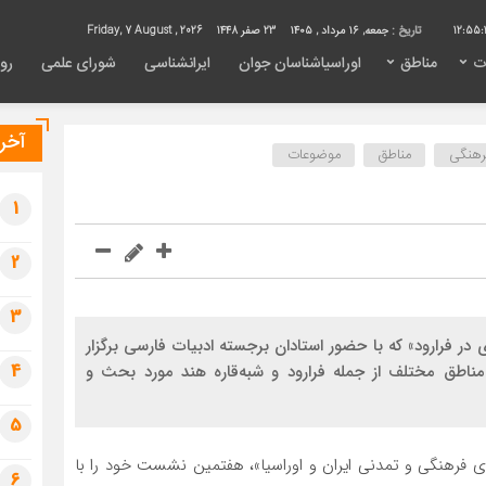
12:55:
تاریخ :
جمعه, ۱۶ مرداد , ۱۴۰۵
23 صفر 1448
Friday, 7 August , 2026
ت
مناطق
اوراسیاشناسان جوان
ایرانشناسی
شورای علمی
روی
آخری
رهنگی
مناطق
موضوعات
1
2
3
فرارود» که با حضور استادان برجسته ادبیات فارسی برگزار
4
ناطق مختلف از جمله فرارود و شبه‌قاره هند مورد بحث و
5
فرهنگی و تمدنی ایران و اوراسیا»، هفتمین نشست خود را با
6