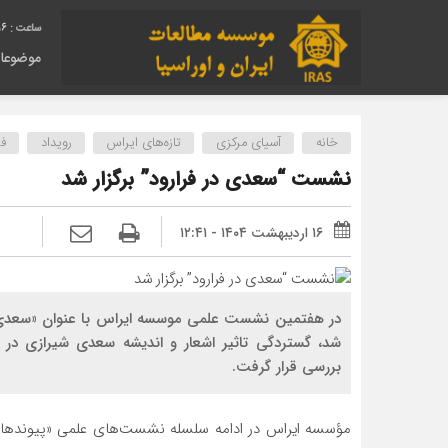
17
موضوعا
خانه
آسیای مرکزی
تازه‌های ایراس
رویداد
ف
نشست “سعدی در فرارود” برگزار شد
۱۶ اردیبهشت ۱۴۰۴ - ۱۲:۴۱
در هفتمین نشست علمی موسسه ایراس با عنوان «سعدی در 
شد، گستردگی تاثیر اشعار و اندیشه سعدی شیرازی در م
بررسی قرار گرفت.
مؤسسه ایراس در ادامه سلسله نشست‌های علمی «پیوندهای 