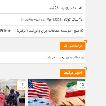
تعداد بازدید :
4,426
لینک کوتاه :
https://www.iras.ir/?p=12295
منبع : موسسه مطالعات ایران و اوراسیا (ایراس)
4316 بازدید
برچسب ها
این مطلب بدون برچسب می باشد.
اخبار مرتبط
۱۴
۱۵
مرداد
مرداد