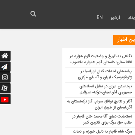
داد
آرشیو
EN
ن اخبار
نگاهی به تاریخ و وضعیت قوم هزاره در
افغانستان؛ داستان قوم همواره مغضوب
پیامدهای احداث کانال اوراسیا بر
ژئواکونومیک ایران و آسیای مرکزی
برخاستن ایران در تقابل اتحادهای
جمهوری آذربایجان-ترکیه-اسرائیل
آثار و نتایج توافق سواپ گاز ترکمنستان به
آذربایجان از طریق ایران
استجابت دعای آقا محمد خان قاجار در
طلب حق مرگ برای کاترین کبیر
مرگ شاه قاجار به دلیل خربزه و نجات