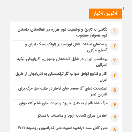
آخرین اخبار
نگاهی به تاریخ و وضعیت قوم هزاره در افغانستان؛ داستان
1
قوم همواره مغضوب
پیامدهای احداث کانال اوراسیا بر ژئواکونومیک ایران و
2
آسیای مرکزی
برخاستن ایران در تقابل اتحادهای جمهوری آذربایجان-ترکیه-
3
اسرائیل
آثار و نتایج توافق سواپ گاز ترکمنستان به آذربایجان از طریق
4
ایران
استجابت دعای آقا محمد خان قاجار در طلب حق مرگ برای
5
کاترین کبیر
مرگ شاه قاجار به دلیل خربزه و نجات جان شاعر کتابخوان
6
اجلاس سران اتحادیه اروپا و مناسبات با مسکو
7
متن کامل سند «راهبرد امنیت ملی فدراسیون روسیه» ۲۰۲۱
8