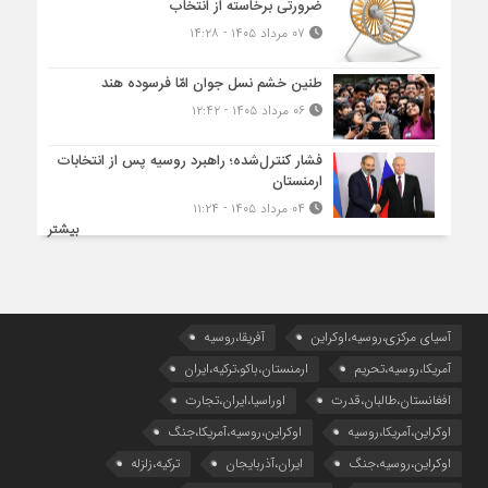
ضرورتی برخاسته از انتخاب
۰۷ مرداد ۱۴۰۵ - ۱۴:۲۸
طنین خشم نسل جوان امّا فرسوده هند
۰۶ مرداد ۱۴۰۵ - ۱۲:۴۲
فشار کنترل‌شده؛ راهبرد روسیه پس از انتخابات
ارمنستان
۰۴ مرداد ۱۴۰۵ - ۱۱:۲۴
بیشتر
آسیای مرکزی،روسیه،اوکراین
آفریقا،روسیه
آمریکا،روسیه،تحریم
ارمنستان،باکو،ترکیه،ایران
افغانستان،طالبان،قدرت
اوراسیا،ایران،تجارت
اوکراین،آمریکا،روسیه
اوکراین،روسیه،آمریکا،جنگ
اوکراین،روسیه،جنگ
ایران،آذربایجان
ترکیه،زلزله