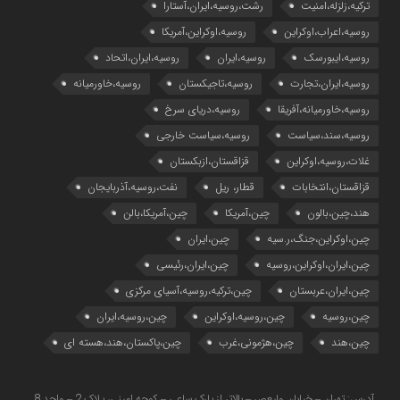
ترکیه،زلزله،امنیت
رشت،روسیه،ایران،آستارا
روسیه،اعراب،اوکراین
روسیه،اوکراین،آمریکا
روسیه،ایبورسک
روسیه،ایران
روسیه،ایران،اتحاد
روسیه،ایران،تجارت
روسیه،تاجیکستان
روسیه،خاورمیانه
روسیه،خاورمیانه،آفریقا
روسیه،دریای سرخ
روسیه،سند،سیاست
روسیه،سیاست خارجی
غلات،روسیه،اوکراین
قزاقستان،ازبکستان
قزاقستان،انتخابات
قطار، ریل
نفت،روسیه،آذربایجان
هند،چین،بالون
چین،آمریکا
چین،آمریکا،بالن
چین،اوکراین،جنگ،ر.سیه
چین،ایران
چین،ایران،اوکراین،روسیه
چین،ایران،رئیسی
چین،ایران،عربستان
چین،ترکیه،روسیه،آسیای مرکزی
چین،روسیه
چین،روسیه،اوکراین
چین،روسیه،ایران
چین،هند
چین،هژمونی،غرب
چین،پاکستان،هند،هسته ای
آدرس: تهران – خیابان ولیعصر – بالاتر از پارک ساعی – کوچه امینی، پلاک 2 – واحد 8