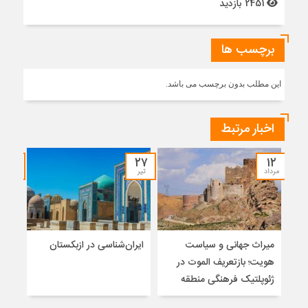
2451 بازدید
برچسب ها
این مطلب بدون برچسب می باشد.
اخبار مرتبط
۲۱
۲۷
۱۲
مرداد
تیر
تیر
میراث جهانی و سیاست
ایران‌شناسی در ازبکستان
سیر
هویت؛ بازتعریف الموت در
اجت
ژئوپلتیک فرهنگی منطقه
ایرا