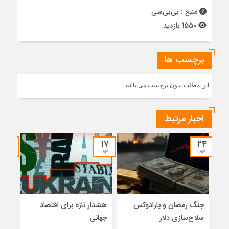
منبع : بی‌بی‌سی
1550 بازدید
برچسب ها
این مطلب بدون برچسب می باشد.
اخبار مرتبط
۰۶
۱۷
۲۴
تیر
تیر
تیر
جنگ رمضان و پارادوکس
هشدار تازه برای اقتصاد
بازت
سلاح‌سازی دلار
جهانی
دکتر