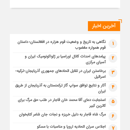
آخرین اخبار
نگاهی به تاریخ و وضعیت قوم هزاره در افغانستان؛ داستان
1
قوم همواره مغضوب
پیامدهای احداث کانال اوراسیا بر ژئواکونومیک ایران و
2
آسیای مرکزی
برخاستن ایران در تقابل اتحادهای جمهوری آذربایجان-ترکیه-
3
اسرائیل
آثار و نتایج توافق سواپ گاز ترکمنستان به آذربایجان از طریق
4
ایران
استجابت دعای آقا محمد خان قاجار در طلب حق مرگ برای
5
کاترین کبیر
مرگ شاه قاجار به دلیل خربزه و نجات جان شاعر کتابخوان
6
اجلاس سران اتحادیه اروپا و مناسبات با مسکو
7