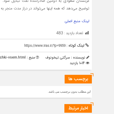
عربستان سعودی به دومین صادرکننده نفت تبدیل شود. گوی
توضیح می‌دهد که همه اینها می‌تواند در دراز مدت منجر به 
لینک منبع اصلی
تعداد بازدید :
483
لینک کوتاه :
https://www.iras.ir/?p=9959
نویسنده : سرگئی تیخونوف
منبع : https://rg.ru/2024/02/07/spokojnoj-bochki-vsem.html
1014 بازدید
برچسب ها
این مطلب بدون برچسب می باشد.
اخبار مرتبط