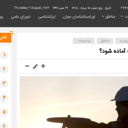
3:24:
تاریخ :
پنج شنبه, ۱۵ مرداد , ۱۴۰۵
22 صفر 1448
Thursday, 6 August , 2026
ت
مناطق
اوراسیاشناسان جوان
ایرانشناسی
شورای علمی
روی
آخری
روسیه
مناطق
موضوعات
 آماده شود؟
1
2
3
4
5
6