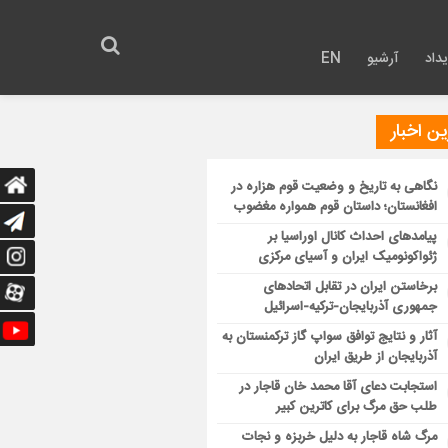
داد
آرشیو
EN
ن اخبار
نگاهی به تاریخ و وضعیت قوم هزاره در
افغانستان؛ داستان قوم همواره مغضوب
پیامدهای احداث کانال اوراسیا بر
ژئواکونومیک ایران و آسیای مرکزی
برخاستن ایران در تقابل اتحادهای
جمهوری آذربایجان-ترکیه-اسرائیل
آثار و نتایج توافق سواپ گاز ترکمنستان به
آذربایجان از طریق ایران
استجابت دعای آقا محمد خان قاجار در
طلب حق مرگ برای کاترین کبیر
مرگ شاه قاجار به دلیل خربزه و نجات