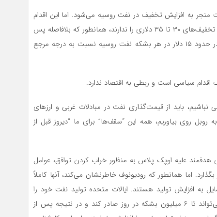
 منجر به افزایش تخفیف در نفت روسیه می‌شود. اما این اقدام
موقتی است. علاوه بر این، آغاز‌کنندگان تحریم‌ها دیگر آرزوی تخفیف‌های ۳۰ تا ۳۵ دلاری را ندارند، همانطور که بلافاصله پس
از معرفی سقف قیمت رخ داد. در حال حاضر، این تخفیف در حدود ۱۵ دلار در هر بشکه نفت روسیه نسبت به درجه مرجع
دام سیاسی است و ربطی به اقتصاد ندارد.
ی نباشیم، باید از قیمت‌گذاری نفت در مبادلات غربی و ارزهای
روبل روی بیاوریم، همه این “سقف‌ها” برای ما “دیروز قبل از
ی هدفمند علیه اوپک پلاس به منظور خراب کردن توافق، عوامل
 بگذارد. اما همانطور که رودیونوف خاطرنشان می‌کند، آنها کاملاً
 به افزایش تولید هستند. ایالات متحده تولید نفت خود را
افزایش خواهد داد؛ پس از بهره برداری از پایانه SPOT، می‌تواند تا ۶ میلیون بشکه در روز صادر کند و در نتیجه پس از