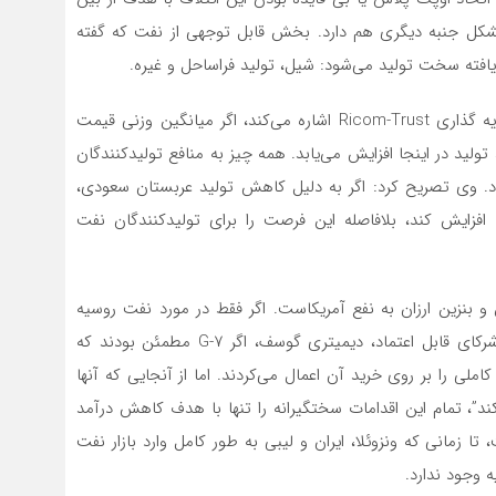
کل جنبه دیگری هم دارد. بخش قابل توجهی از نفت که گفته
‌یافته سخت تولید می‌شود: شیل، تولید فراساحل و غیره.
همانطور که اولگ آبلف، رئیس بخش تحلیلی شرکت سرمایه گذاری Ricom-Trust اشاره می‌کند، اگر میانگین وزنی قیمت
 دلار در هر بشکه نرسد، تولید در اینجا افزایش می‌یابد. همه چیز به منافع تولیدکنندگان
دد. وی تصریح کرد: اگر به دلیل کاهش تولید عربستان سعودی،
زایش کند، بلافاصله این فرصت را برای تولیدکنندگان نفت
 بنزین ارزان به نفع آمریکاست. اگر فقط در مورد نفت روسیه
صحبت کنیم، به گفته نایب رئیس هیئت نظارت انجمن شرکای قابل اعتماد، دیمیتری گوسف، اگر G-7 مطمئن بودند که
کاملی را بر روی خرید آن اعمال می‌کردند. اما از آنجایی که آنها
ند”، تمام این اقدامات سختگیرانه را تنها با هدف کاهش درآمد
 زمانی که ونزوئلا، ایران و لیبی به طور کامل وارد بازار نفت
وجود ندارد.