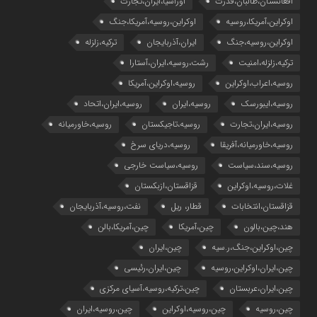
افغانستان،طالبان،قدرت
اوراسیا،ایران،تجارت
اوکراین،آمریکا،روسیه
اوکراین،روسیه،آمریکا،جنگ
اوکراین،روسیه،جنگ
ایران،آذربایجان
ترکیه،زلزله
ترکیه،زلزله،امنیت
رشت،روسیه،ایران،آستارا
روسیه،اعراب،اوکراین
روسیه،اوکراین،آمریکا
روسیه،ایبورسک
روسیه،ایران
روسیه،ایران،اتحاد
روسیه،ایران،تجارت
روسیه،تاجیکستان
روسیه،خاورمیانه
روسیه،خاورمیانه،آفریقا
روسیه،دریای سرخ
روسیه،سند،سیاست
روسیه،سیاست خارجی
غلات،روسیه،اوکراین
قزاقستان،ازبکستان
قزاقستان،انتخابات
قطار، ریل
نفت،روسیه،آذربایجان
هند،چین،بالون
چین،آمریکا
چین،آمریکا،بالن
چین،اوکراین،جنگ،ر.سیه
چین،ایران
چین،ایران،اوکراین،روسیه
چین،ایران،رئیسی
چین،ایران،عربستان
چین،ترکیه،روسیه،آسیای مرکزی
چین،روسیه
چین،روسیه،اوکراین
چین،روسیه،ایران