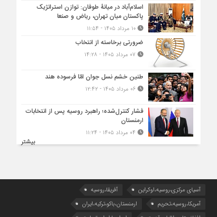
اسلام‌آباد در میانۀ طوفان: توازن استراتژیک
پاکستان میان تهران، ریاض و صنعا
۱۰ مرداد ۱۴۰۵ - ۱۱:۵۴
ضرورتی برخاسته از انتخاب
۰۷ مرداد ۱۴۰۵ - ۱۴:۲۸
طنین خشم نسل جوان امّا فرسوده هند
۰۶ مرداد ۱۴۰۵ - ۱۲:۴۲
فشار کنترل‌شده؛ راهبرد روسیه پس از انتخابات
ارمنستان
۰۴ مرداد ۱۴۰۵ - ۱۱:۲۴
بیشتر
آسیای مرکزی،روسیه،اوکراین
آفریقا،روسیه
آمریکا،روسیه،تحریم
ارمنستان،باکو،ترکیه،ایران