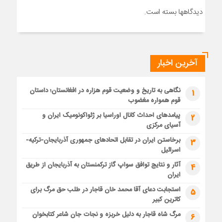
دیدگاهها بسته است.
آخرین اخبار
نگاهی به تاریخ و وضعیت قوم هزاره در افغانستان؛ داستان
1
قوم همواره مغضوب
پیامدهای احداث کانال اوراسیا بر ژئواکونومیک ایران و
2
آسیای مرکزی
برخاستن ایران در تقابل اتحادهای جمهوری آذربایجان-ترکیه-
3
اسرائیل
آثار و نتایج توافق سواپ گاز ترکمنستان به آذربایجان از طریق
4
ایران
استجابت دعای آقا محمد خان قاجار در طلب حق مرگ برای
5
کاترین کبیر
مرگ شاه قاجار به دلیل خربزه و نجات جان شاعر کتابخوان
6