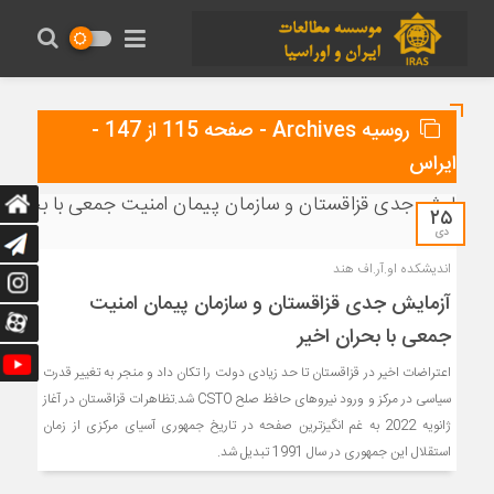
روسیه Archives - صفحه 115 از 147 -
ایراس
۲۵
دی
اندیشکده او.آر.اف هند
آزمایش جدی قزاقستان و سازمان پیمان امنیت
جمعی با بحران اخیر
اعتراضات اخیر در قزاقستان تا حد زیادی دولت را تکان داد و منجر به تغییر قدرت
سیاسی در مرکز و ورود نیروهای حافظ صلح CSTO شد.تظاهرات قزاقستان در آغاز
ژانویه 2022 به غم انگیزترین صفحه در تاریخ جمهوری آسیای مرکزی از زمان
استقلال این جمهوری در سال 1991 تبدیل شد.