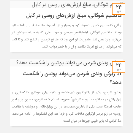
۲۴
دی
ماکسیم شوگالی، مبلغ ارزش‌های روسی در کابل
وقتي كه طالبان كابل را تصرف كرد و بسياري از افغان‌ها مترصد فرار از افغانستان
بودند، ماكسيم شوگالي، اينفلوئنسر سياسي و مرد عملي كه به سبك خودش كار
مي‌كرد، وارد عمل شد. ماموريت او اين بود كه منافع كرملين را تبليغ كند و تا آنجا
كه مي‌تواند از منافع امريكا بكاهد و آن را با خطر مواجه كند.
۲۴
دی
آیا زیرکی وندی شرمن می‌تواند پوتین را شکست
دهد؟
وندی شرمن، یکی از بانفوذترین دیپلمات‌های دنیا، برای موهای خاکستری و
زیرکی‌اش در مذاکره به "روباه نقره‌ای" معروف است. خانم شرمن، معاون وزیر امور
خارجه آمریکا است، یکی از بالاترین سمت‌ها در این وزارتخانه. او دوشنبه با مقامات
روسیه در ژنو بر سر اوکراین ملاقات کرد و فردا هم این گفتگوها را ادامه می‌دهد،
مذاکراتی که پای خیلی چیزها در میان است.