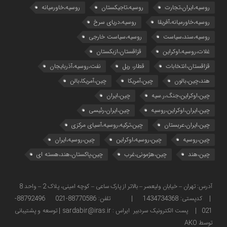
روسیه،ایران،تجارت
روسیه،تاجیکستان
روسیه،خاورمیانه
روسیه،خاورمیانه،آفریقا
روسیه،دریای سرخ
روسیه،سند،سیاست
روسیه،سیاست خارجی
غلات،روسیه،اوکراین
قزاقستان،ازبکستان
قزاقستان،انتخابات
قطار، ریل
نفت،روسیه،آذربایجان
هند،چین،بالون
چین،آمریکا
چین،آمریکا،بالن
چین،اوکراین،جنگ،ر.سیه
چین،ایران
چین،ایران،اوکراین،روسیه
چین،ایران،رئیسی
چین،ایران،عربستان
چین،ترکیه،روسیه،آسیای مرکزی
چین،روسیه
چین،روسیه،اوکراین
چین،روسیه،ایران
چین،هند
چین،هژمونی،غرب
چین،پاکستان،هند،هسته ای
آدرس: تهران – خیابان ولیعصر – بالاتر از پارک ساعی – کوچه امینی، پلاک 2 – واحد 8
| کدپستی: 1434734368 | تلفن: 88770586-021 88792496-
021 | پست الکترونیک سردبیر ایراس : sardabir@iras.ir |
توسعه و پشتیبانی
توسط AKO