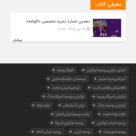
معرفی کتاب
دهمین شماره نشریه تخصصی «اکونامه»
۲۸ تیر ۱۴۰۵ - ۱۱:۵۶
بیشتر
آسیای مرکزی،روسیه،اوکراین
آفریقا،روسیه
آمریکا،روسیه،تحریم
ارمنستان،باکو،ترکیه،ایران
افغانستان،طالبان،قدرت
اوراسیا،ایران،تجارت
اوکراین،آمریکا،روسیه
اوکراین،روسیه،آمریکا،جنگ
اوکراین،روسیه،جنگ
ایران،آذربایجان
ترکیه،زلزله
ترکیه،زلزله،امنیت
رشت،روسیه،ایران،آستارا
روسیه،اعراب،اوکراین
روسیه،اوکراین،آمریکا
روسیه،ایبورسک
روسیه،ایران
روسیه،ایران،اتحاد