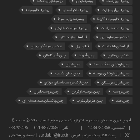
روسیه،ایبورسک
روسیه،ایران
روسیه،ایران،اتحاد
روسیه،ایران،تجارت
روسیه،تاجیکستان
روسیه،خاورمیانه
روسیه،خاورمیانه،آفریقا
روسیه،دریای سرخ
روسیه،سند،سیاست
روسیه،سیاست خارجی
غلات،روسیه،اوکراین
قزاقستان،ازبکستان
قزاقستان،انتخابات
قطار، ریل
نفت،روسیه،آذربایجان
هند،چین،بالون
چین،آمریکا
چین،آمریکا،بالن
چین،اوکراین،جنگ،ر.سیه
چین،ایران
چین،ایران،اوکراین،روسیه
چین،ایران،رئیسی
چین،ایران،عربستان
چین،ترکیه،روسیه،آسیای مرکزی
چین،روسیه
چین،روسیه،اوکراین
چین،روسیه،ایران
چین،هند
چین،هژمونی،غرب
چین،پاکستان،هند،هسته ای
آدرس: تهران – خیابان ولیعصر – بالاتر از پارک ساعی – کوچه امینی، پلاک 2 – واحد 8
| کدپستی: 1434734368 | تلفن: 88770586-021 88792496-
021 | پست الکترونیک سردبیر ایراس : sardabir@iras.ir |
توسعه و پشتیبانی