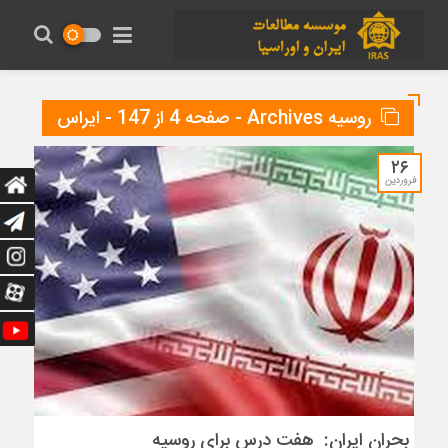
روسیه Archives - صفحه 4 از 147 - ایراس
۲۶
فروردین
بحران ایران: هفت درس برای روسیه