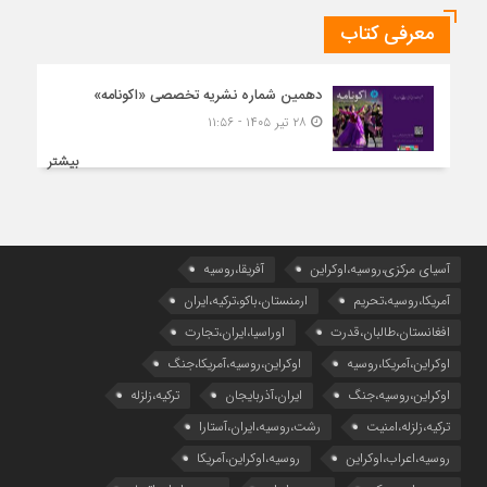
معرفی کتاب
دهمین شماره نشریه تخصصی «اکونامه»
۲۸ تیر ۱۴۰۵ - ۱۱:۵۶
بیشتر
آسیای مرکزی،روسیه،اوکراین
آفریقا،روسیه
آمریکا،روسیه،تحریم
ارمنستان،باکو،ترکیه،ایران
افغانستان،طالبان،قدرت
اوراسیا،ایران،تجارت
اوکراین،آمریکا،روسیه
اوکراین،روسیه،آمریکا،جنگ
اوکراین،روسیه،جنگ
ایران،آذربایجان
ترکیه،زلزله
ترکیه،زلزله،امنیت
رشت،روسیه،ایران،آستارا
روسیه،اعراب،اوکراین
روسیه،اوکراین،آمریکا