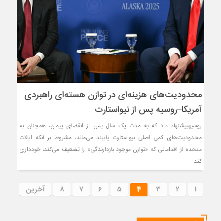
محدودیت‌های هزینه‌ای در توازن هسته‌ای راهبردی
آمریکا–روسیه پس از نیواستارت
روسیهپیشنهاد داد که به مدت یک سال پس از انقضای پیمان، همچنان به
محدودیت‌های کمی اصلی نیواستارت پایبند می‌ماند، مشروط بر آنکه ایالات
متحده از اقداماتی که «توازن موجود بازدارندگی» را تضعیف می‌کند، خودداری
کند
1
2
3
4
5
6
7
8
آخرین