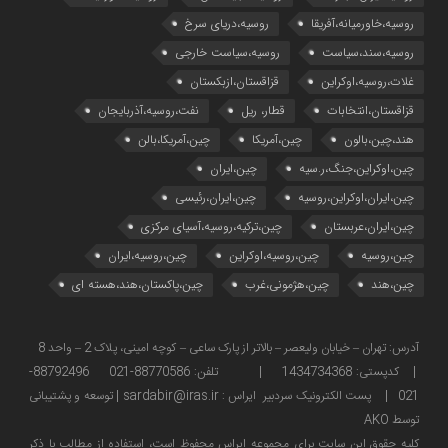
روسیه،خاورمیانه،آفریقا
روسیه،دریای سرخ
روسیه،سند،سیاست
روسیه،سیاست خارجی
غلات،روسیه،اوکراین
قزاقستان،ازبکستان
قزاقستان،انتخابات
قطار، ریل
نفت،روسیه،آذربایجان
هند،چین،بالون
چین،آمریکا
چین،آمریکا،بالن
چین،اوکراین،جنگ،ر.سیه
چین،ایران
چین،ایران،اوکراین،روسیه
چین،ایران،رئیسی
چین،ایران،عربستان
چین،ترکیه،روسیه،آسیای مرکزی
چین،روسیه
چین،روسیه،اوکراین
چین،روسیه،ایران
چین،هند
چین،هژمونی،غرب
چین،پاکستان،هند،هسته ای
آدرس: تهران – خیابان ولیعصر – بالاتر از پارک ساعی – کوچه امینی، پلاک 2 – واحد 8
| کدپستی: 1434734368 | تلفن: 88770586-021 88792496-
021 | پست الکترونیک سردبیر ایراس : sardabir@iras.ir |
توسعه و پشتیبانی
توسط AKO
كليه حقوق این سایت برای مجموعه ایراس محفوظ است، استفاده از مطالب با ذكر