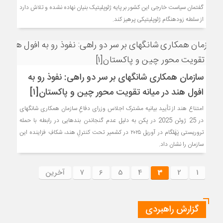
گفتمان سیاست خارجی این کشور بر پایه ژئوپلیتیک بنیان نهاده نشده و تلاش دارد
از سلطه زودهنگام ژئوپلیتیکی پرهیز کند.
سازمان همکاری شانگهای بر سر دو راهی: نفوذ رو به
افول هند در میانه تقویت محور چین و پاکستان[۱]
امتناع هند از تأیید بیانیه مشترک اجلاس وزرای دفاعِ سازمان همکاری شانگهای
در 25 ژوئن 2025 در پکن به دلیل عدم گنجاندن بندهایی در رابطه با حمله
تروریستی پَهَلگام در آوریل ۲۰۲۵ در کشمیر تحت کنترلِ هند، شکافِ فزاینده این
سازمان را نشان داد.
1
2
3
4
5
6
7
آخرین
گزارش راهبردی