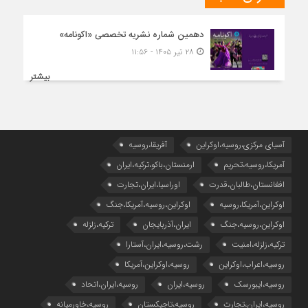
دهمین شماره نشریه تخصصی «اکونامه»
۲۸ تیر ۱۴۰۵ - ۱۱:۵۶
بیشتر
آسیای مرکزی،روسیه،اوکراین
آفریقا،روسیه
آمریکا،روسیه،تحریم
ارمنستان،باکو،ترکیه،ایران
افغانستان،طالبان،قدرت
اوراسیا،ایران،تجارت
اوکراین،آمریکا،روسیه
اوکراین،روسیه،آمریکا،جنگ
اوکراین،روسیه،جنگ
ایران،آذربایجان
ترکیه،زلزله
ترکیه،زلزله،امنیت
رشت،روسیه،ایران،آستارا
روسیه،اعراب،اوکراین
روسیه،اوکراین،آمریکا
روسیه،ایبورسک
روسیه،ایران
روسیه،ایران،اتحاد
روسیه،ایران،تجارت
روسیه،تاجیکستان
روسیه،خاورمیانه