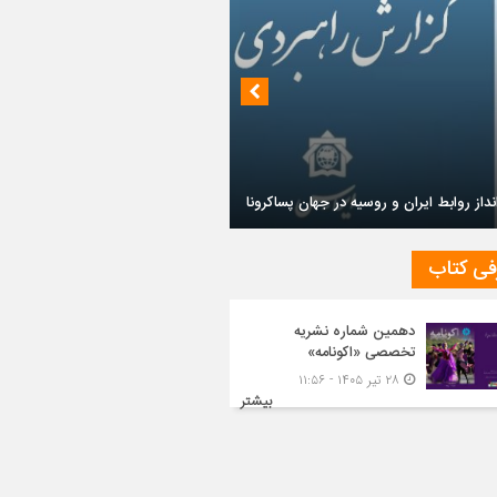
داز روابط ایران و روسیه در جهان پساکرونا
فی کتاب
دهمین شماره نشریه
تخصصی «اکونامه»
۲۸ تیر ۱۴۰۵ - ۱۱:۵۶
بیشتر