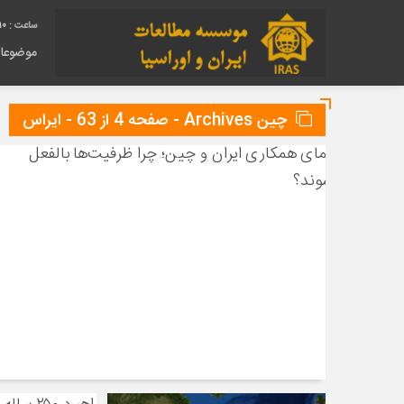
11
موضوعا
چین Archives - صفحه 4 از 63 - ایراس