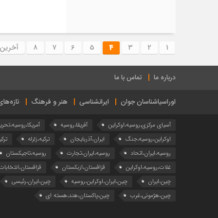
1
2
3
4
5
6
7
8
آخرین
درباره ما
تماس با ما
اوراسیاشناسان جوان
ایرانشناسی
هنر و فرهنگ
تازه‌ها
آسیای مرکزی،روسیه،اوکراین
آفریقا،روسیه
آمریکا،روسیه،تحری
اوکراین،روسیه،جنگ
ایران،آذربایجان
ترکیه،زلزله
ترکی
روسیه،ایران،اتحاد
روسیه،ایران،تجارت
روسیه،تاجیکستان
غلات،روسیه،اوکراین
قزاقستان،ازبکستان
قزاقستان،انتخابات
چین،ایران
چین،ایران،اوکراین،روسیه
چین،ایران،رئیسی
چین،هژمونی،غرب
چین،پاکستان،هند،هسته ای