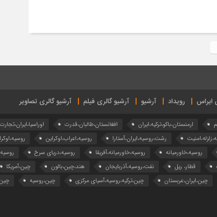
ی ایراس
رویداد
آرشیو
آرشیو گالری فیلم
آرشیو گالری تصاویر
م
ارمنستان،باکو،ترکیه،ایران
افغانستان،طالبان،قدرت
اوراسیا،ایران،تجارت
ه،زلزله،امنیت
رشت،روسیه،ایران،آستارا
روسیه،اعراب،اوکراین
روسیه،اوکرا
روسیه،خاورمیانه
روسیه،خاورمیانه،آفریقا
روسیه،دریای سرخ
روسیه
قطار، ریل
نفت،روسیه،آذربایجان
هند،چین،بالون
چین،آمریکا
چین،ایران،عربستان
چین،ترکیه،روسیه،آسیای مرکزی
چین،روسیه
چین،