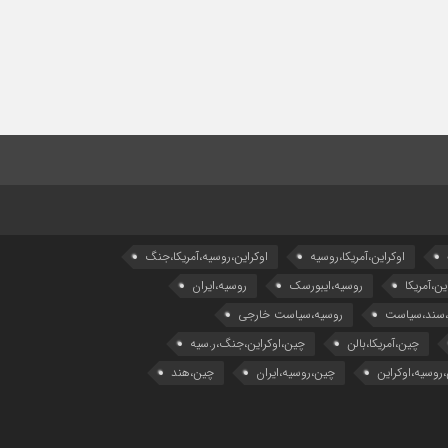
اوکراین،آمریکا،روسیه
اوکراین،روسیه،آمریکا،جنگ
ین،آمریکا
روسیه،ایبورسک
روسیه،ایران
،سند،سیاست
روسیه،سیاست خارجی
چین،آمریکا،بالن
چین،اوکراین،جنگ،ر.سیه
روسیه،اوکراین
چین،روسیه،ایران
چین،هند