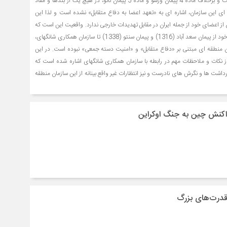
«امنیت دسته جمعی» نیست و برخلاف ماده 4 پیمان ورشو و ماده 5 پیمان ناتو، در هیچ یک از بندها و مفاد
اساسنامه) 26 ماده ای این سازمان، اشاره ای به «تعهد اعضا به دفاع متقابل» نشده است و لذا این
از اعضای خود از جمله ایران در مقابل تهدیدات خارجی ندارد. واقعیت این است که
ایران در دوره تاریخ معاصر خود از پیمان سعد آباد (1316) و پیمان سنتو (1338) تا سازمان همکاری شانگهای،
ن منطقه ای مبتنی بر «دفاع متقابل» و «امنیت دسته جمعی» نبوده است. در این
ز نکات و ملاحظات مهم در رابطه با سازمان همکاری شانگهای اشاره شده است که
اشت ها و نگرش های نادرست و نیز انتظارات غیر واقع بینانه از این سازمان منطقه
اکنش چین به جنگ اوکراین
قدرت‌های بزرگ