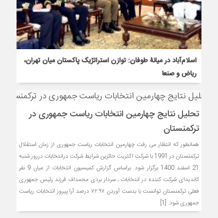
اسلام‌آباد در میانۀ طوفان: توازن استراتژیک پاکستان میان تهران،
ریاض و صنعا
تحلیل نتایج چهارمین انتخابات ریاست جمهوری در
ترکمنستان
همانطور که انتظار می رفت چهارمین انتخابات ریاست جمهوری از زمان استقلال
ترکمنستان در 1991 با شرکت اکثریت حائزین شرایط شرکت درانتخابات درروز شنبه
21 اسفند 1400 برگزار شود. براساس گزارش کمیسیون انتخابات از میان 9 نفر
کاندیدای شرکت کننده در انتخابات ، سردار بردی محمداف فرزند رئیس جمهوری
فعلی ترکمنستان توانست با بدست آوردن ۷۲.۹۷ درصد آرا پیروز انتخابات ریاست
جمهوری شود. [1]