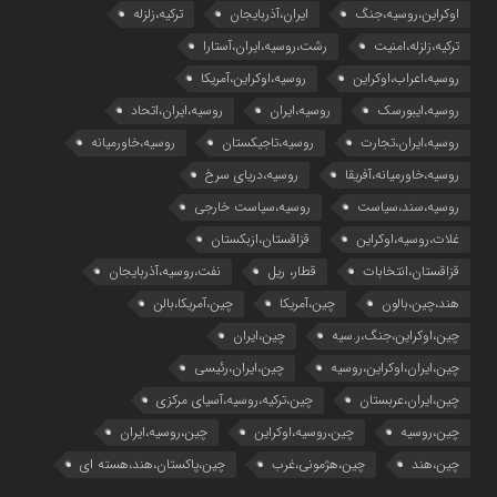
اوکراین،روسیه،جنگ
ایران،آذربایجان
ترکیه،زلزله
ترکیه،زلزله،امنیت
رشت،روسیه،ایران،آستارا
روسیه،اعراب،اوکراین
روسیه،اوکراین،آمریکا
روسیه،ایبورسک
روسیه،ایران
روسیه،ایران،اتحاد
روسیه،ایران،تجارت
روسیه،تاجیکستان
روسیه،خاورمیانه
روسیه،خاورمیانه،آفریقا
روسیه،دریای سرخ
روسیه،سند،سیاست
روسیه،سیاست خارجی
غلات،روسیه،اوکراین
قزاقستان،ازبکستان
قزاقستان،انتخابات
قطار، ریل
نفت،روسیه،آذربایجان
هند،چین،بالون
چین،آمریکا
چین،آمریکا،بالن
چین،اوکراین،جنگ،ر.سیه
چین،ایران
چین،ایران،اوکراین،روسیه
چین،ایران،رئیسی
چین،ایران،عربستان
چین،ترکیه،روسیه،آسیای مرکزی
چین،روسیه
چین،روسیه،اوکراین
چین،روسیه،ایران
چین،هند
چین،هژمونی،غرب
چین،پاکستان،هند،هسته ای