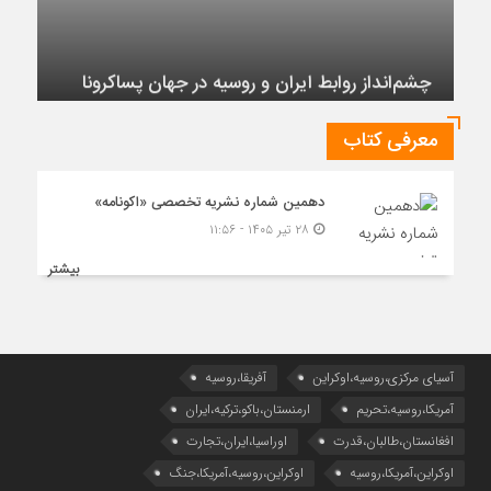
چشم‌انداز روابط ایران و روسیه در جهان پساکرونا
معرفی کتاب
دهمین شماره نشریه تخصصی «اکونامه»
۲۸ تیر ۱۴۰۵ - ۱۱:۵۶
بیشتر
آسیای مرکزی،روسیه،اوکراین
آفریقا،روسیه
آمریکا،روسیه،تحریم
ارمنستان،باکو،ترکیه،ایران
افغانستان،طالبان،قدرت
اوراسیا،ایران،تجارت
اوکراین،آمریکا،روسیه
اوکراین،روسیه،آمریکا،جنگ