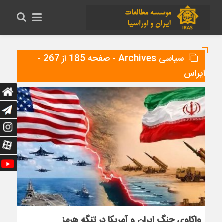
سیاسی Archives - صفحه 185 از 267 -
ایراس
واکاوی جنگ ایران و آمریکا در تنگه هرمز