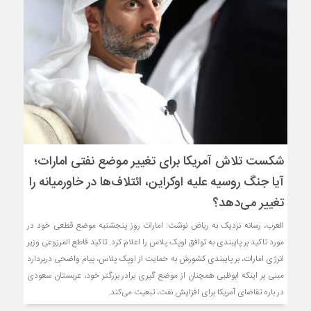
شکست تلاش آمریکا برای تغییر موضع نفتی امارات؛
آیا جنگ روسیه علیه اوکراین، ائتلاف‌ها در خاورمیانه را
تغییر می‌دهد؟
العرب، رسانه نزدیک به ریاض نوشت: امارات روز پنجشنبه موضع قطعی خود در
مورد تاکید بر پایبندی به توافق اوپک پلاس را اعلام کرد. تاکید قاطع المرزوعی وزیر
انرژی امارات، بر پایبندی کشورش به حمایت از اوپک پلاس، پیام واضحی دربردارد
مبنی بر اینکه ابوظبی همچنان از موضع گیری برادر بزرگتر خود، عربستان سعودی
در باره تقاضای آمریکا برای افزایش نفت، تبعیت می‌کند.