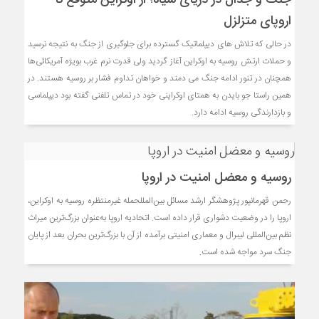
اروپای متزلزل
در حالی که تلاش های دیپلماتیک گسترده برای جلوگیری از جنگ به نتیجه نرسید
و حملات ارتش روسیه به اوکراین آغاز گردید ولی قدرت نرم غرب بویژه آمریکائی‌ها
همچنان در تنور ادامه جنگ می دمند و خواهان تداوم فشار بر روسیه هستند. در
همین راستا جو بایدن به همتای اوکراینی خود در تماس تلفنی گفته بود دیپلماسی
و بازدارندگی روسیه ادامه دارد.
روسیه و معضل امنیت در اروپا
رحمن قهرمانپور پژوهشگر ارشد مسائل بین‌المللحمله غیرمنتظره روسیه به اوکراین،
اروپا را در وضعیت دشواری قرار داده است. اتحادیه اروپا به‌عنوان بزرگ‌ترین میراث
نظم بین‌المللی لیبرال و معماری امنیتی برآمده از آن با بزرگ‌ترین بحران بعد از پایان
جنگ سرد مواجه شده است.