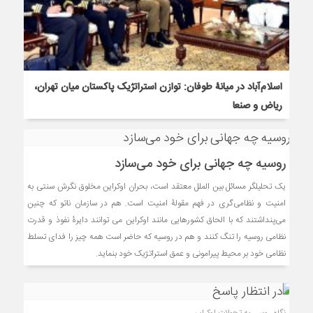
اسلام‌آباد در میانۀ طوفان: توازن استراتژیک پاکستان میان تهران،
ریاض و صنعا
روسیه چه جهانی برای خود می‌­سازد
یک تحلیلگر مسائل بین الملل معتقد است، بحران اوکراین مخلوق نگرش سنتی به
امنیت و نظامی­‌گری در فهم مقولۀ امنیت است. هم در سازمان ناتو که چنین
می‌پنداشتند که با الحاق کشورهایی مانند اوکراین می ­توانند دایرۀ نفوذ و قدرت
نظامی روسیه را تنگ کنند و هم در روسیه که حاضر است همه چیز را فدای تسلط
نظامی خود بر محیط پیرامونی و عمق استراتژیک خود بنماید.
نگاه روسی به تحولات اوکراین