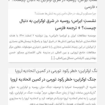
چرا مسکو و کی‌یف در حال دامن زدن به تنش‌ها هستند؟
نشستِ ایراس؛ روسیه در شرق اوکراین به دنبال
چیست؟ + ترجمه فارسی
موسسه مطالعات ایران و اوراسیا «ایراس» روز دوشنبه ۲ اسفند ۱۴۰۰ با هدف
شفاف‌سازی شرایط پیرامون تنش‌ها در شرق اروپا و پاسخ به پرسش‌های بسیاری
از ایرانیان در این زمینه، نشستی مجازی را با حضور دمیتری سوسلوف، معاون مرکز
مطالعات جامع اروپایی و بین المللی در مدرسه عالی اقتصادی مسکو، حسن
بهشتی‌پور، کارشناس مسائل بین‌المللی، […]
جنگ اوکراین؛ خطر رکود تورمی در کمین اتحادیه اروپا
نشریه ال اکونومیستا اسپانیا با توصیف جنگ میان روسیه و اوکراین به عنوان
"تاریک‌ترین ساعات اروپا از زمان جنگ جهانی دوم" نوشت: جنگ در اوکراین، رکود
تورمی را به تمام اتحادیه اروپا نزدیک‌تر خواهد کرد و اتحادیه اروپا را به سناریوی
رشد پایین اقتصادی همزمان با افزایش قیمت‌ها سوق می‌دهد.