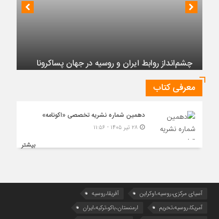
چشم‌انداز روابط ایران و روسیه در جهان پساکرونا
معرفی کتاب
دهمین شماره نشریه تخصصی «اکونامه»
۲۸ تیر ۱۴۰۵ - ۱۱:۵۶
بیشتر
آسیای مرکزی،روسیه،اوکراین
آفریقا،روسیه
آمریکا،روسیه،تحریم
ارمنستان،باکو،ترکیه،ایران