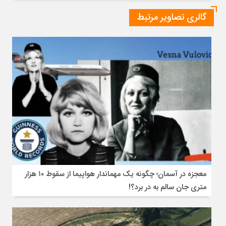
یک
گالری تصاویر مرتبط
محله
قدیمی
در
شرق
چین
به
مقصدی
پررونق
برای
گردشگری
و
نوآوری
فرهنگی
معجزه در آسمان؛ چگونه یک مهماندار هواپیما از سقوط ۱۰ هزار
متری جان سالم به در برد؟!