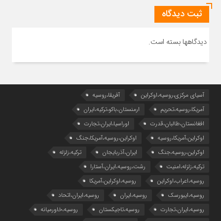
ثبت دیدگاه
دیدگاهها بسته است.
آسیای مرکزی،روسیه،اوکراین
آفریقا،روسیه
آمریکا،روسیه،تحریم
ارمنستان،باکو،ترکیه،ایران
افغانستان،طالبان،قدرت
اوراسیا،ایران،تجارت
اوکراین،آمریکا،روسیه
اوکراین،روسیه،آمریکا،جنگ
اوکراین،روسیه،جنگ
ایران،آذربایجان
ترکیه،زلزله
ترکیه،زلزله،امنیت
رشت،روسیه،ایران،آستارا
روسیه،اعراب،اوکراین
روسیه،اوکراین،آمریکا
روسیه،ایبورسک
روسیه،ایران
روسیه،ایران،اتحاد
روسیه،ایران،تجارت
روسیه،تاجیکستان
روسیه،خاورمیانه