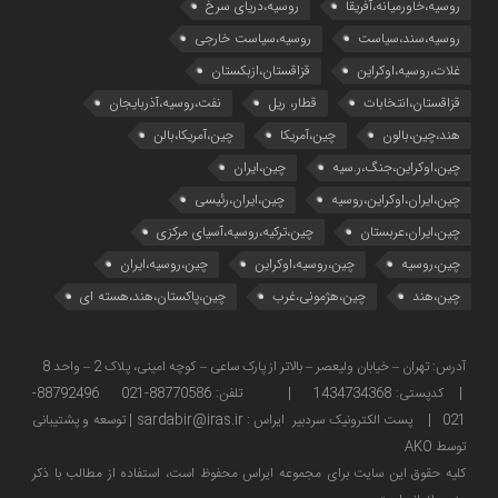
روسیه،خاورمیانه،آفریقا
روسیه،دریای سرخ
روسیه،سند،سیاست
روسیه،سیاست خارجی
غلات،روسیه،اوکراین
قزاقستان،ازبکستان
قزاقستان،انتخابات
قطار، ریل
نفت،روسیه،آذربایجان
هند،چین،بالون
چین،آمریکا
چین،آمریکا،بالن
چین،اوکراین،جنگ،ر.سیه
چین،ایران
چین،ایران،اوکراین،روسیه
چین،ایران،رئیسی
چین،ایران،عربستان
چین،ترکیه،روسیه،آسیای مرکزی
چین،روسیه
چین،روسیه،اوکراین
چین،روسیه،ایران
چین،هند
چین،هژمونی،غرب
چین،پاکستان،هند،هسته ای
آدرس: تهران – خیابان ولیعصر – بالاتر از پارک ساعی – کوچه امینی، پلاک 2 – واحد 8
| کدپستی: 1434734368 | تلفن: 88770586-021 88792496-
021 | پست الکترونیک سردبیر ایراس : sardabir@iras.ir |
توسعه و پشتیبانی
توسط AKO
كليه حقوق این سایت برای مجموعه ایراس محفوظ است، استفاده از مطالب با ذكر