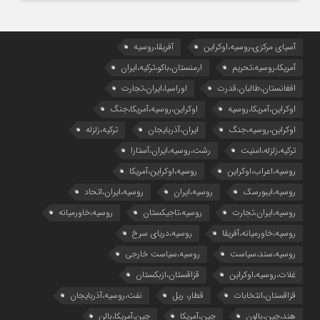
آسیای مرکزی،روسیه،اوکراین
آفریقا،روسیه
آمریکا،روسیه،تحریم
ارمنستان،باکو،ترکیه،ایران
افغانستان،طالبان،قدرت
اوراسیا،ایران،تجارت
اوکراین،آمریکا،روسیه
اوکراین،روسیه،آمریکا،جنگ
اوکراین،روسیه،جنگ
ایران،آذربایجان
ترکیه،زلزله
ترکیه،زلزله،امنیت
رشت،روسیه،ایران،آستارا
روسیه،اعراب،اوکراین
روسیه،اوکراین،آمریکا
روسیه،ایبورسک
روسیه،ایران
روسیه،ایران،اتحاد
روسیه،ایران،تجارت
روسیه،تاجیکستان
روسیه،خاورمیانه
روسیه،خاورمیانه،آفریقا
روسیه،دریای سرخ
روسیه،سند،سیاست
روسیه،سیاست خارجی
غلات،روسیه،اوکراین
قزاقستان،ازبکستان
قزاقستان،انتخابات
قطار، ریل
نفت،روسیه،آذربایجان
هند،چین،بالون
چین،آمریکا
چین،آمریکا،بالن