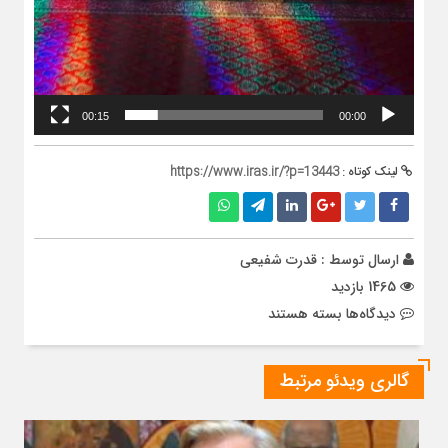
00:15
00:00
لینک کوتاه :
https://www.iras.ir/?p=13443
ارسال توسط :
قدرت شفیعی
1465 بازدید
برای
دیدگاه‌ها
بسته هستند
بازی
رنگها
گالری ویدئو مرتبط
در
معماری