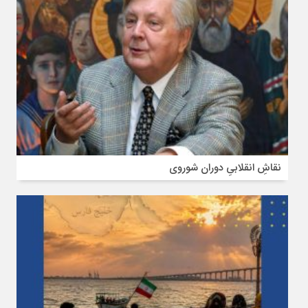
نقاشِ انقلابیِ دوران شوروی