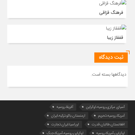
فرهنگ قزاقی
قفقاز زیبا
ثبت دیدگاه
دیدگاهها بسته است.
آسیای مرکزی،روسیه،اوکراین
آفریقا،روسیه
آمریکا،روسیه،تحریم
ارمنستان،باکو،ترکیه،ایران
افغانستان،طالبان،قدرت
اوراسیا،ایران،تجارت
اوکراین،آمریکا،روسیه
اوکراین،روسیه،آمریکا،جنگ