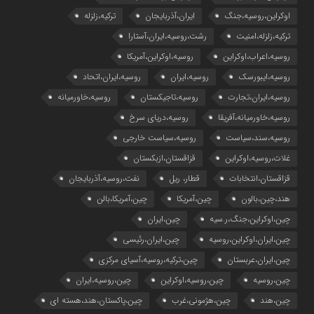
اوکراین،روسیه،جنگ
ایران،آذربایجان
ترکیه،زلزله
ترکیه،زلزله،امنیت
رشت،روسیه،ایران،آستارا
روسیه،اعراب،اوکراین
روسیه،اوکراین،آمریکا
روسیه،ایبورسک
روسیه،ایران
روسیه،ایران،اتحاد
روسیه،ایران،تجارت
روسیه،تاجیکستان
روسیه،خاورمیانه
روسیه،خاورمیانه،آفریقا
روسیه،دریای سرخ
روسیه،سند،سیاست
روسیه،سیاست خارجی
غلات،روسیه،اوکراین
قزاقستان،ازبکستان
قزاقستان،انتخابات
قطار، ریل
نفت،روسیه،آذربایجان
هند،چین،بالون
چین،آمریکا
چین،آمریکا،بالن
چین،اوکراین،جنگ،ر.سیه
چین،ایران
چین،ایران،اوکراین،روسیه
چین،ایران،رئیسی
چین،ایران،عربستان
چین،ترکیه،روسیه،آسیای مرکزی
چین،روسیه
چین،روسیه،اوکراین
چین،روسیه،ایران
چین،هند
چین،هژمونی،غرب
چین،پاکستان،هند،هسته ای