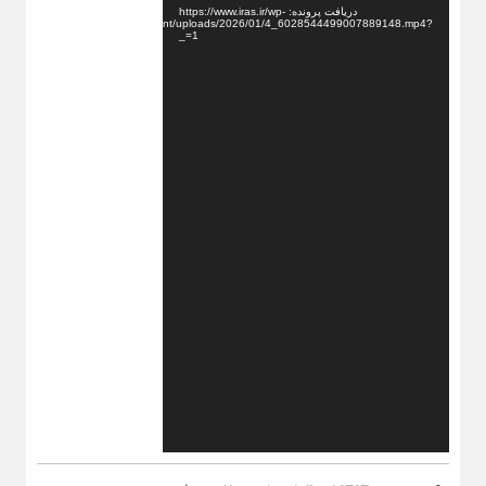
دریافت پرونده: https://www.iras.ir/wp-
content/uploads/2026/01/4_6028544499007889148.mp4?
_=1