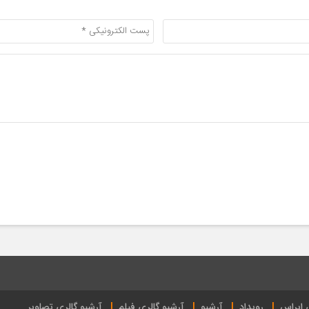
ی ایراس
رویداد
آرشیو
آرشیو گالری فیلم
آرشیو گالری تصاویر