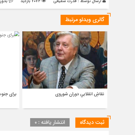
ارسال توسط :
قدرت شفیعی
2074 بازدید
بدون
گالری ویدئو مرتبط
نقاشِ انقلابیِ دوران شوروی
برای جنو
ثبت دیدگاه
انتشار یافته : ۰