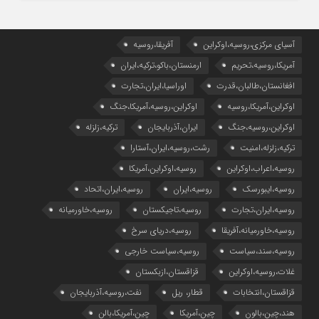
آسیای مرکزی،روسیه،اوکراین
آفریقا،روسیه
آمریکا،روسیه،تحریم
ارمنستان،باکو،ترکیه،ایران
افغانستان،طالبان،قدرت
اوراسیا،ایران،تجارت
اوکراین،آمریکا،روسیه
اوکراین،روسیه،آمریکا،جنگ
اوکراین،روسیه،جنگ
ایران،آذربایجان
ترکیه،زلزله
ترکیه،زلزله،امنیت
رشت،روسیه،ایران،آستارا
روسیه،اعراب،اوکراین
روسیه،اوکراین،آمریکا
روسیه،ایبورسک
روسیه،ایران
روسیه،ایران،اتحاد
روسیه،ایران،تجارت
روسیه،تاجیکستان
روسیه،خاورمیانه
روسیه،خاورمیانه،آفریقا
روسیه،دریای سرخ
روسیه،سند،سیاست
روسیه،سیاست خارجی
غلات،روسیه،اوکراین
قزاقستان،ازبکستان
قزاقستان،انتخابات
قطار، ریل
نفت،روسیه،آذربایجان
هند،چین،بالون
چین،آمریکا
چین،آمریکا،بالن