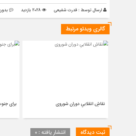
ارسال توسط :
قدرت شفیعی
2028 بازدید
بدون 
گالری ویدئو مرتبط
نقاشِ انقلابیِ دوران شوروی
برای جنو
ثبت دیدگاه
انتشار یافته : ۰