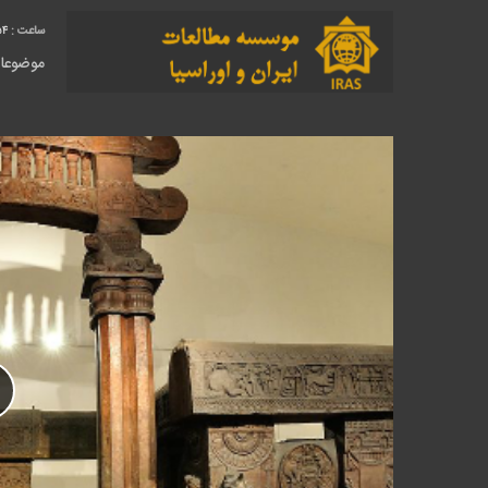
55
موضوعا