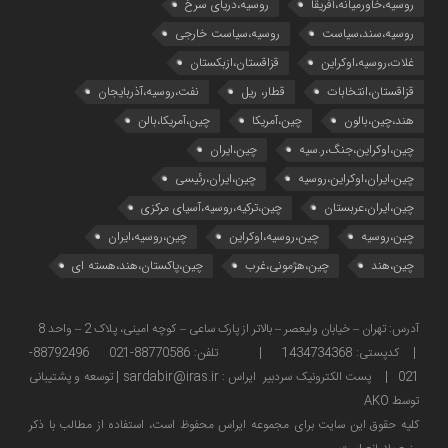
روسیه،خاورمیانه،آفریقا
روسیه،دریای سرخ
روسیه،سند،سیاست
روسیه،سیاست خارجی
غلات،روسیه،اوکراین
قزاقستان،ازبکستان
قزاقستان،انتخابات
قطار، ریل
نفت،روسیه،آذربایجان
هند،چین،بالون
چین،آمریکا
چین،آمریکا،بالن
چین،اوکراین،جنگ،ر.سیه
چین،ایران
چین،ایران،اوکراین،روسیه
چین،ایران،رئیسی
چین،ایران،عربستان
چین،ترکیه،روسیه،آسیای مرکزی
چین،روسیه
چین،روسیه،اوکراین
چین،روسیه،ایران
چین،هند
چین،هژمونی،غرب
چین،پاکستان،هند،هسته ای
آدرس: تهران – خیابان ولیعصر – بالاتر از پارک ساعی – کوچه امینی، پلاک 2 – واحد 8
| کدپستی: 1434734368 | تلفن: 88770586-021 88792496-
021 | پست الکترونیک سردبیر ایراس : sardabir@iras.ir |
توسعه و پشتیبانی
توسط AKO
كليه حقوق این سایت برای مجموعه ایراس محفوظ است، استفاده از مطالب با ذكر