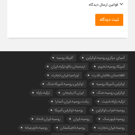
قوانین ارسال دیدگاه
ثبت دیدگاه
آسیای مرکزی،روسیه،اوکراین
آفریقا،روسیه
آمریکا،روسیه،تحریم
ارمنستان،باکو،ترکیه،ایران
افغانستان،طالبان،قدرت
اوراسیا،ایران،تجارت
اوکراین،آمریکا،روسیه
اوکراین،روسیه،آمریکا،جنگ
اوکراین،روسیه،جنگ
ایران،آذربایجان
ترکیه،زلزله
ترکیه،زلزله،امنیت
رشت،روسیه،ایران،آستارا
روسیه،اعراب،اوکراین
روسیه،اوکراین،آمریکا
روسیه،ایبورسک
روسیه،ایران
روسیه،ایران،اتحاد
روسیه،ایران،تجارت
روسیه،تاجیکستان
روسیه،خاورمیانه