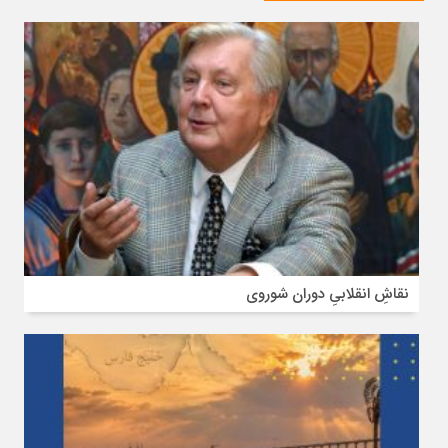
نقاشِ انقلابیِ دوران شوروی