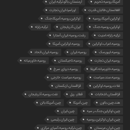
آمریکا،روسیه،تحریم
ارمنستان،باکو،ترکیه،ایران
افغانستان،طالبان،قدرت
اوراسیا،ایران،تجارت
اوکراین،آمریکا،روسیه
اوکراین،روسیه،آمریکا،جنگ
اوکراین،روسیه،جنگ
ایران،آذربایجان
ترکیه،زلزله
ترکیه،زلزله،امنیت
رشت،روسیه،ایران،آستارا
روسیه،اعراب،اوکراین
روسیه،اوکراین،آمریکا
روسیه،ایبورسک
روسیه،ایران
روسیه،ایران،اتحاد
روسیه،ایران،تجارت
روسیه،تاجیکستان
روسیه،خاورمیانه
روسیه،خاورمیانه،آفریقا
روسیه،دریای سرخ
روسیه،سند،سیاست
روسیه،سیاست خارجی
غلات،روسیه،اوکراین
قزاقستان،ازبکستان
قزاقستان،انتخابات
قطار، ریل
نفت،روسیه،آذربایجان
هند،چین،بالون
چین،آمریکا
چین،آمریکا،بالن
چین،اوکراین،جنگ،ر.سیه
چین،ایران
چین،ایران،اوکراین،روسیه
چین،ایران،رئیسی
چین،ایران،عربستان
چین،ترکیه،روسیه،آسیای مرکزی