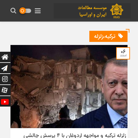
ترکیه،زلزله
۰۶
اسفند
زلزله ترکیه و مواجهه اردوغان با ۴ پرسشِ چالشی