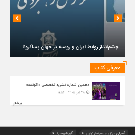
چشم‌انداز روابط ایران و روسیه در جهان پساکرونا
معرفی کتاب
دهمین شماره نشریه تخصصی «اکونامه»
۲۸ تیر ۱۴۰۵ - ۱۱:۵۶
بیشتر
آسیای مرکزی،روسیه،اوکراین
آفریقا،روسیه