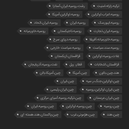
ترکیه،زلزله،امنیت
رشت،روسیه،ایران،آستارا
روسیه،اعراب،اوکراین
روسیه،اوکراین،آمریکا
روسیه،ایبورسک
روسیه،ایران
روسیه،ایران،اتحاد
روسیه،ایران،تجارت
روسیه،تاجیکستان
روسیه،خاورمیانه
روسیه،خاورمیانه،آفریقا
روسیه،دریای سرخ
روسیه،سند،سیاست
روسیه،سیاست خارجی
غلات،روسیه،اوکراین
قزاقستان،ازبکستان
قزاقستان،انتخابات
قطار، ریل
نفت،روسیه،آذربایجان
هند،چین،بالون
چین،آمریکا
چین،آمریکا،بالن
چین،اوکراین،جنگ،ر.سیه
چین،ایران
چین،ایران،اوکراین،روسیه
چین،ایران،رئیسی
چین،ایران،عربستان
چین،ترکیه،روسیه،آسیای مرکزی
چین،روسیه
چین،روسیه،اوکراین
چین،روسیه،ایران
چین،هند
چین،هژمونی،غرب
چین،پاکستان،هند،هسته ای