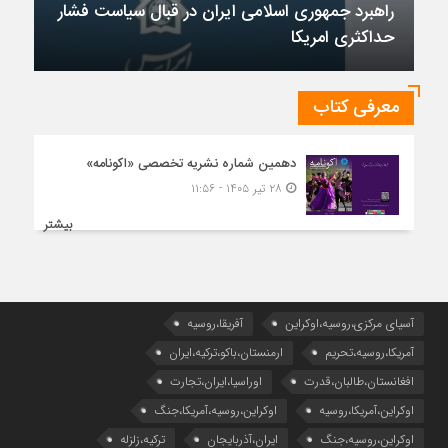
راهبرد جمهوری اسلامی ایران در قبال سیاست فشار
حداکثری امریکا
معرفی کتاب
دهمین شماره نشریه تخصصی «اکونامه»
۲۸ تیر ۱۴۰۵ - ۱۱:۵۶
بیشتر
آسیای مرکزی،روسیه،اوکراین
آفریقا،روسیه
آمریکا،روسیه،تحریم
ارمنستان،باکو،ترکیه،ایران
افغانستان،طالبان،قدرت
اوراسیا،ایران،تجارت
اوکراین،آمریکا،روسیه
اوکراین،روسیه،آمریکا،جنگ
اوکراین،روسیه،جنگ
ایران،آذربایجان
ترکیه،زلزله