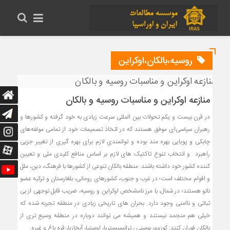
روسیه،بالکان،اوکراین
منازعه اوکراین و مناسبات روسیه و بالکان
در قرن بیست و یکم تحولات بین المللی سرعت زیادی به خود گرفته و کشورها و
رهبران سیاسی‌ای موفق هستند که در اتخاذ تصمیمات خود از تمامی مولفه‌های
چابکی و پویایی بهره مند بوده و توانمندی لازم برای بهره گیری از تغییر جزیی
راهبرد و انتخاب تنوع تاکتیک های لازم بر اساس منافع کلیدی ملی و تعیین
کننده کشور خود داشته باشند. منطقه بالکان تنوعی از کشورها با فرهنگ، دین، ملل
و اقوام مختلف است؛ در غرب و جنوب، کشورهای رومانی، بلغارستان و ترکیه عضو
ناتو هستند؛ در شمال، با مرز نامشخص اوکراین و روسیه، ضریب قابل‌ توجهی از بی‌
ثباتی و ناامنی وجود دارد. بحران‌ های تاریخی زیادی در منطقه تجربه‌ شده که
خیلی هم منجمد نیستند و همیشه می‌ توانند دوباره در منطقه وسیع‌ تری از
بالکان فوران کنند: کوزوو، بوسنی ، ترانسیستریا، اوستیا، آبخازیا، قره ‌باغ و غیره.