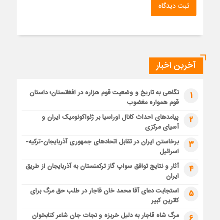
ثبت دیدگاه
آخرین اخبار
نگاهی به تاریخ و وضعیت قوم هزاره در افغانستان؛ داستان
1
قوم همواره مغضوب
پیامدهای احداث کانال اوراسیا بر ژئواکونومیک ایران و
2
آسیای مرکزی
برخاستن ایران در تقابل اتحادهای جمهوری آذربایجان-ترکیه-
3
اسرائیل
آثار و نتایج توافق سواپ گاز ترکمنستان به آذربایجان از طریق
4
ایران
استجابت دعای آقا محمد خان قاجار در طلب حق مرگ برای
5
کاترین کبیر
مرگ شاه قاجار به دلیل خربزه و نجات جان شاعر کتابخوان
6