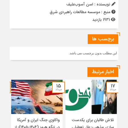
نویسنده : اسن آسوب‌علیف
منبع : موسسه مطالعات راهبردی شرق
1931 بازدید
برچسب ها
این مطلب بدون برچسب می باشد.
اخبار مرتبط
۱۴
۱۵
۱۷
مرداد
مرداد
مرداد
تلاش طالبان برای یکدست
واکاوی جنگ ایران و آمریکا
تغیی
سازی مذهبی؛ علل تعطیلی
در تنگه هرمز (۱۴۰۴-۱۴۰۵)؛ از
از ت