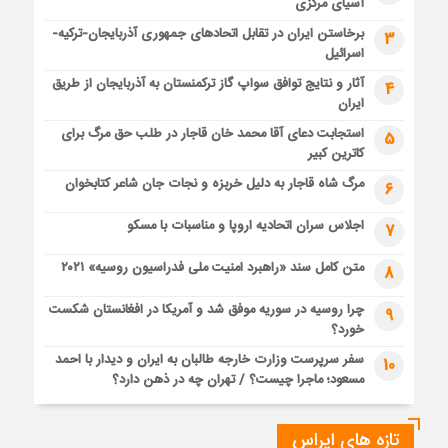
آسیای مرکزی
برخاستن ایران در تقابل اتحادهای جمهوری آذربایجان-ترکیه-
3
اسرائیل
آثار و نتایج توافق سواپ گاز ترکمنستان به آذربایجان از طریق
4
ایران
استجابت دعای آقا محمد خان قاجار در طلب حق مرگ برای
5
کاترین کبیر
مرگ شاه قاجار به دلیل خربزه و نجات جان شاعر کتابخوان
6
اجلاس سران اتحادیه اروپا و مناسبات با مسکو
7
متن کامل سند «راهبرد امنیت ملی فدراسیون روسیه» ۲۰۲۱
8
چرا روسیه در سوریه موفق شد و آمریکا در افغانستان شکست
9
خورد؟
سفر سرپرست وزارت خارجه طالبان به ایران و دیدار با احمد
10
مسعود؛ ماجرا چیست؟ / تهران چه در ذهن دارد؟
تازه های ایراس