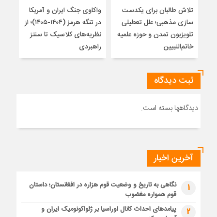
تلاش طالبان برای یکدست
واکاوی جنگ ایران و آمریکا
تغیی
سازی مذهبی؛ علل تعطیلی
در تنگه هرمز (۱۴۰۴-۱۴۰۵)؛ از
از ت
تلویزیون تمدن و حوزه علمیه
نظریه‌های کلاسیک تا سنتز
زیر
خاتم‌النبیین
راهبردی
ثبت دیدگاه
دیدگاهها بسته است.
آخرین اخبار
نگاهی به تاریخ و وضعیت قوم هزاره در افغانستان؛ داستان
1
قوم همواره مغضوب
پیامدهای احداث کانال اوراسیا بر ژئواکونومیک ایران و
2