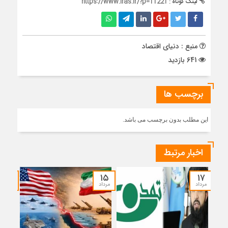
لینک کوتاه :
https://www.iras.ir/?p=11221
منبع : دنیای اقتصاد
641 بازدید
برچسب ها
این مطلب بدون برچسب می باشد.
اخبار مرتبط
۱۴
۱۵
۱۷
مرداد
مرداد
مرداد