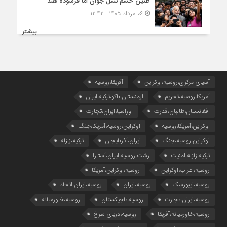
طنین خشم نسل جوان امّا فرسوده هند
۰۶ مرداد ۱۴۰۵ - ۱۲:۴۲
بیشتر
آسیای مرکزی،روسیه،اوکراین
آفریقا،روسیه
آمریکا،روسیه،تحریم
ارمنستان،باکو،ترکیه،ایران
افغانستان،طالبان،قدرت
اوراسیا،ایران،تجارت
اوکراین،آمریکا،روسیه
اوکراین،روسیه،آمریکا،جنگ
اوکراین،روسیه،جنگ
ایران،آذربایجان
ترکیه،زلزله
ترکیه،زلزله،امنیت
رشت،روسیه،ایران،آستارا
روسیه،اعراب،اوکراین
روسیه،اوکراین،آمریکا
روسیه،ایبورسک
روسیه،ایران
روسیه،ایران،اتحاد
روسیه،ایران،تجارت
روسیه،تاجیکستان
روسیه،خاورمیانه
روسیه،خاورمیانه،آفریقا
روسیه،دریای سرخ