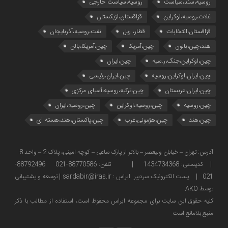
روسیه،سند،سیاست
روسیه،سیاست خارجی
غلات،روسیه،اوکراین
قزاقستان،ازبکستان
قزاقستان،انتخابات
قطار، ریل
نفت،روسیه،آذربایجان
هند،چین،بالون
چین،آمریکا
چین،آمریکا،بالن
چین،اوکراین،جنگ،ر.سیه
چین،ایران
چین،ایران،اوکراین،روسیه
چین،ایران،رئیسی
چین،ایران،عربستان
چین،ترکیه،روسیه،آسیای مرکزی
چین،روسیه
چین،روسیه،اوکراین
چین،روسیه،ایران
چین،هند
چین،هژمونی،غرب
چین،پاکستان،هند،هسته ای
آدرس: تهران – خیابان ولیعصر – بالاتر از پارک ساعی – کوچه امینی، پلاک 2 – واحد 8
| کدپستی: 1434734368 | تلفن: 88770586-021 88792496-
021 | پست الکترونیک سردبیر ایراس : sardabir@iras.ir |
توسعه و پشتیبانی
توسط AKO
كليه حقوق این سایت برای مجموعه ایراس محفوظ است، استفاده از مطالب با ذكر
منبع بلامانع است.