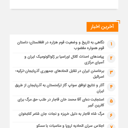
آخرین اخبار
نگاهی به تاریخ و وضعیت قوم هزاره در افغانستان؛ داستان
1
قوم همواره مغضوب
پیامدهای احداث کانال اوراسیا بر ژئواکونومیک ایران و
2
آسیای مرکزی
برخاستن ایران در تقابل اتحادهای جمهوری آذربایجان-ترکیه-
3
اسرائیل
آثار و نتایج توافق سواپ گاز ترکمنستان به آذربایجان از طریق
4
ایران
استجابت دعای آقا محمد خان قاجار در طلب حق مرگ برای
5
کاترین کبیر
مرگ شاه قاجار به دلیل خربزه و نجات جان شاعر کتابخوان
6
اجلاس سران اتحادیه اروپا و مناسبات با مسکو
7