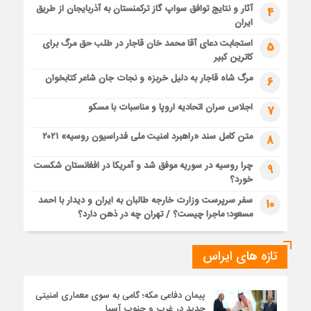
آثار و نتایج توافق سواپ گاز ترکمنستان به آذربایجان از طریق
4
ایران
استجابت دعای آقا محمد خان قاجار در طلب حق مرگ برای
5
کاترین کبیر
مرگ شاه قاجار به دلیل خربزه و نجات جان شاعر کتابخوان
6
اجلاس سران اتحادیه اروپا و مناسبات با مسکو
7
متن کامل سند «راهبرد امنیت ملی فدراسیون روسیه» ۲۰۲۱
8
چرا روسیه در سوریه موفق شد و آمریکا در افغانستان شکست
9
خورد؟
سفر سرپرست وزارت خارجه طالبان به ایران و دیدار با احمد
10
مسعود؛ ماجرا چیست؟ / تهران چه در ذهن دارد؟
تازه های ایراس
پیمان دفاعی مکه؛ گامی به سوی معماری امنیتی
جدید در غرب و جنوب آسیا