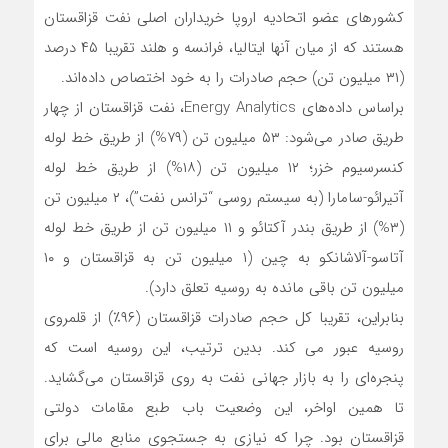
کشورهای عضو اتحادیه اروپا خریداران اصلی نفت قزاقستان
هستند که از میان آنها ایتالیا، فرانسه و هلند تقریبا ۴۵ درصد
(۳۱ میلیون تن) حجم صادرات را به خود اختصاص داده‌اند.
براساس داده‌های Energy Analytics، نفت قزاقستان از چهار
طریق صادر می‌شود: ۵۳ میلیون تن (۷۹%) از طریق خط لوله
کنسرسیوم خزر؛ ۱۲ میلیون تن (۱۸%) از طریق خط لوله
آتیرائو-سامارا (به سیستم روسی “ترانس نفت”)، ۲ میلیون تن
(۳%) از طریق بندر آکتائو و ۱۱ میلیون تن از طریق خط لوله
آتاسو-آلاشانکو به چین (۱ میلیون تن به قزاقستان و ۱۰
میلیون تن باقی مانده به روسیه تعلق دارد).
بنابراین، تقریبا کل حجم صادرات قزاقستان (۹۶٪) از قلمروی
روسیه عبور می کند. بدین ترتیب، این روسیه است که
پنجره‌ای را به بازار جهانی نفت به روی قزاقستان می‌گشاید.
تا همین اواخر، این وضعیت باب طبع مقامات دولتی
قزاقستان بود. چرا که نیازی به جستجوی منابع مالی برای