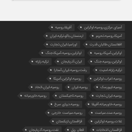
آسیای مرکزی،روسیه،اوکراین
آفریقا،روسیه
آمریکا،روسیه،تحریم
ارمنستان،باکو،ترکیه،ایران
افغانستان،طالبان،قدرت
اوراسیا،ایران،تجارت
اوکراین،آمریکا،روسیه
اوکراین،روسیه،آمریکا،جنگ
اوکراین،روسیه،جنگ
ایران،آذربایجان
ترکیه،زلزله
ترکیه،زلزله،امنیت
رشت،روسیه،ایران،آستارا
روسیه،اعراب،اوکراین
روسیه،اوکراین،آمریکا
روسیه،ایبورسک
روسیه،ایران
روسیه،ایران،اتحاد
روسیه،ایران،تجارت
روسیه،تاجیکستان
روسیه،خاورمیانه
روسیه،خاورمیانه،آفریقا
روسیه،دریای سرخ
روسیه،سند،سیاست
روسیه،سیاست خارجی
غلات،روسیه،اوکراین
قزاقستان،ازبکستان
قزاقستان،انتخابات
قطار، ریل
نفت،روسیه،آذربایجان