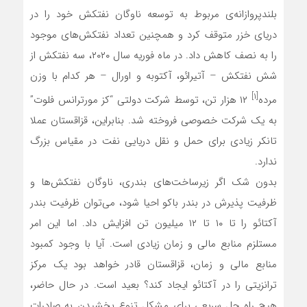
بلندپروازانه‌ی مربوط به توسعه ناوگان نفتکش خود را در
دریای خزر متوقف کرد و همچنین تعداد نفتکش‌های موجود
را به نصف کاهش داد. در ماه فوریه سال ۲۰۲۰، سه نفتکش از
شش نفتکش – آتیرائو، آکتوبه و اورال – هر کدام با وزن
[۱]
مرده
۱۲ هزار تن، توسط شرکت دولتی “کز مورترانس فلوت”
به یک شرکت خصوصی فروخته شد. بنابراین، قزاقستان عملا
تانکر زیادی برای حمل و نقل دریایی نفت در مقیاس بزرگ
ندارد.
بدون شک اگر زیرساخت‌های بندری، ناوگان نفتکش‌ها و
ظرفیت پذیرش در بندر باکو احیا شود، می‌توان ظرفیت بندر
آکتائو را تا ۱۰ تا ۱۲ میلیون تن افزایش داد. اما این امر
مستلزم منابع مالی و زمان زیادی است. آیا با وجود کمبود
منابع مالی و زمان، قزاقستان قادر خواهد بود یک مرکز
ترانزیتی را در آکتائو ایجاد کند؟ بعید است. در حال حاضر،
هیچ راه حل سریعی برای مشکل تنوع بخشیدن به صادرات