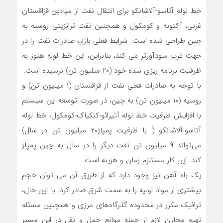
خط لوله آتاسو-آلاشانکو برای انتقال نفت از میادین قزاقستان
غربی، آکتوبه و کومکول و همچنین نفت ترانزیتی روسیه به
چین طراحی شده است. شرایط فعلی بازار، صادرات نفت را در
جهت غرب سودآورتر می کند، بنابراین، این خط لوله هنوز به
ظرفیت برنامه ریزی شده خود (۲۰ میلیون تن) نرسیده است.
با توجه به صادرات فعلی نفت از قزاقستان (۱ میلیون تن) و
روسیه (۱۰ میلیون تن) به چین، در صورت توسعه این سیستم
با افزایش ظرفیت خط لوله آتیرائو-کنکیاک-کومکول، خط لوله
آتاسو-آلاشانکو ( با ظرفیت پمپاژ۲۰ میلیون تن در سال)
می‌تواند ۹ میلیون تن نفت دیگر را در سال به چین پمپاژ
کند. این کار مستلزم زمان و هزینه است.
یک راه آهن نیز وجود دارد که از طریق آن می توان حجم
بیشتری از مواد اولیه را به سمت شرق صادر کرد. با این حال،
ترافیک مکرر در محدوده گذرگاه‌های مرزی و همچنین مسئله
تهیه مخازن لازم از جمله موانع حمل و نقل در این مسیر