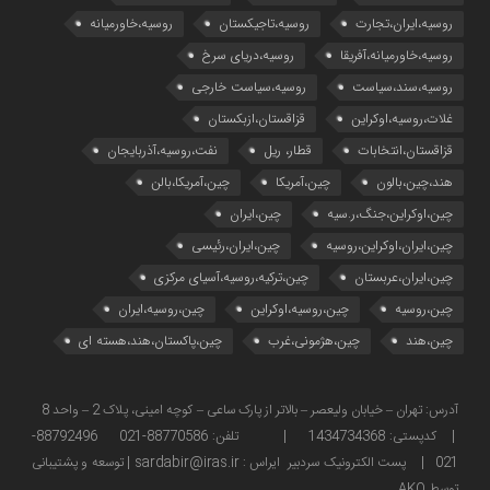
روسیه،ایران،تجارت
روسیه،تاجیکستان
روسیه،خاورمیانه
روسیه،خاورمیانه،آفریقا
روسیه،دریای سرخ
روسیه،سند،سیاست
روسیه،سیاست خارجی
غلات،روسیه،اوکراین
قزاقستان،ازبکستان
قزاقستان،انتخابات
قطار، ریل
نفت،روسیه،آذربایجان
هند،چین،بالون
چین،آمریکا
چین،آمریکا،بالن
چین،اوکراین،جنگ،ر.سیه
چین،ایران
چین،ایران،اوکراین،روسیه
چین،ایران،رئیسی
چین،ایران،عربستان
چین،ترکیه،روسیه،آسیای مرکزی
چین،روسیه
چین،روسیه،اوکراین
چین،روسیه،ایران
چین،هند
چین،هژمونی،غرب
چین،پاکستان،هند،هسته ای
آدرس: تهران – خیابان ولیعصر – بالاتر از پارک ساعی – کوچه امینی، پلاک 2 – واحد 8
| کدپستی: 1434734368 | تلفن: 88770586-021 88792496-
021 | پست الکترونیک سردبیر ایراس : sardabir@iras.ir |
توسعه و پشتیبانی
توسط AKO