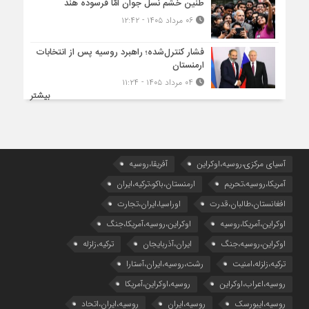
طنین خشم نسل جوان امّا فرسوده هند
۰۶ مرداد ۱۴۰۵ - ۱۲:۴۲
فشار کنترل‌شده؛ راهبرد روسیه پس از انتخابات
ارمنستان
۰۴ مرداد ۱۴۰۵ - ۱۱:۲۴
بیشتر
آسیای مرکزی،روسیه،اوکراین
آفریقا،روسیه
آمریکا،روسیه،تحریم
ارمنستان،باکو،ترکیه،ایران
افغانستان،طالبان،قدرت
اوراسیا،ایران،تجارت
اوکراین،آمریکا،روسیه
اوکراین،روسیه،آمریکا،جنگ
اوکراین،روسیه،جنگ
ایران،آذربایجان
ترکیه،زلزله
ترکیه،زلزله،امنیت
رشت،روسیه،ایران،آستارا
روسیه،اعراب،اوکراین
روسیه،اوکراین،آمریکا
روسیه،ایبورسک
روسیه،ایران
روسیه،ایران،اتحاد