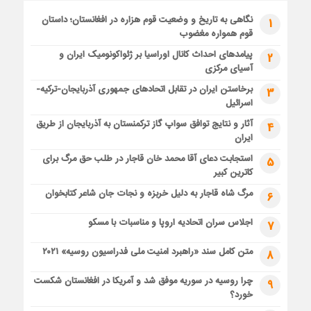
نگاهی به تاریخ و وضعیت قوم هزاره در افغانستان؛ داستان
1
قوم همواره مغضوب
پیامدهای احداث کانال اوراسیا بر ژئواکونومیک ایران و
2
آسیای مرکزی
برخاستن ایران در تقابل اتحادهای جمهوری آذربایجان-ترکیه-
3
اسرائیل
آثار و نتایج توافق سواپ گاز ترکمنستان به آذربایجان از طریق
4
ایران
استجابت دعای آقا محمد خان قاجار در طلب حق مرگ برای
5
کاترین کبیر
مرگ شاه قاجار به دلیل خربزه و نجات جان شاعر کتابخوان
6
اجلاس سران اتحادیه اروپا و مناسبات با مسکو
7
متن کامل سند «راهبرد امنیت ملی فدراسیون روسیه» ۲۰۲۱
8
چرا روسیه در سوریه موفق شد و آمریکا در افغانستان شکست
9
خورد؟