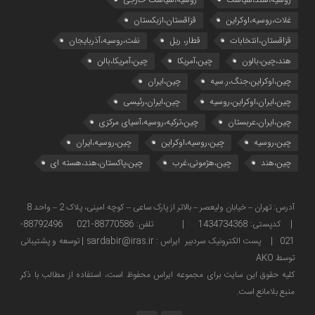
غلات،روسیه،اوکراین
قزاقستان،ازبکستان
قزاقستان،انتخابات
قطار، ریل
نفت،روسیه،آذربایجان
هند،چین،بالون
چین،آمریکا
چین،آمریکا،بالن
چین،اوکراین،جنگ،ر.سیه
چین،ایران
چین،ایران،اوکراین،روسیه
چین،ایران،رئیسی
چین،ایران،عربستان
چین،ترکیه،روسیه،آسیای مرکزی
چین،روسیه
چین،روسیه،اوکراین
چین،روسیه،ایران
چین،هند
چین،هژمونی،غرب
چین،پاکستان،هند،هسته ای
آدرس: تهران – خیابان ولیعصر – بالاتر از پارک ساعی – کوچه امینی، پلاک 2 – واحد 8
| کدپستی: 1434734368 | تلفن: 88770586-021 88792496-
021 | پست الکترونیک سردبیر ایراس : sardabir@iras.ir |
توسعه و پشتیبانی
توسط AKO
كليه حقوق این سایت برای مجموعه ایراس محفوظ است، استفاده از مطالب با ذكر
منبع بلامانع است.