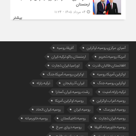
ارمنستان
۰۴ مرداد ۱۴۰۵ - ۱۱:۲۴
بیشتر
آسیای مرکزی،روسیه،اوکراین
آفریقا،روسیه
آمریکا،روسیه،تحریم
ارمنستان،باکو،ترکیه،ایران
افغانستان،طالبان،قدرت
اوراسیا،ایران،تجارت
اوکراین،آمریکا،روسیه
اوکراین،روسیه،آمریکا،جنگ
اوکراین،روسیه،جنگ
ایران،آذربایجان
ترکیه،زلزله
ترکیه،زلزله،امنیت
رشت،روسیه،ایران،آستارا
روسیه،اعراب،اوکراین
روسیه،اوکراین،آمریکا
روسیه،ایبورسک
روسیه،ایران
روسیه،ایران،اتحاد
روسیه،ایران،تجارت
روسیه،تاجیکستان
روسیه،خاورمیانه
روسیه،خاورمیانه،آفریقا
روسیه،دریای سرخ
روسیه،سند،سیاست
روسیه،سیاست خارجی