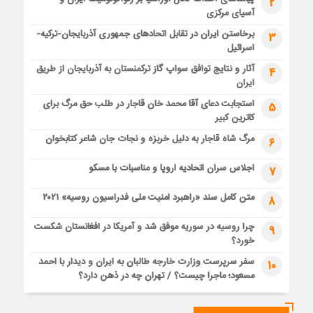
2
آسیای مرکزی
برخاستن ایران در تقابل اتحادهای جمهوری آذربایجان-ترکیه-
3
اسرائیل
آثار و نتایج توافق سواپ گاز ترکمنستان به آذربایجان از طریق
4
ایران
استجابت دعای آقا محمد خان قاجار در طلب حق مرگ برای
5
کاترین کبیر
مرگ شاه قاجار به دلیل خربزه و نجات جان شاعر کتابخوان
6
اجلاس سران اتحادیه اروپا و مناسبات با مسکو
7
متن کامل سند «راهبرد امنیت ملی فدراسیون روسیه» ۲۰۲۱
8
چرا روسیه در سوریه موفق شد و آمریکا در افغانستان شکست
9
خورد؟
سفر سرپرست وزارت خارجه طالبان به ایران و دیدار با احمد
10
مسعود؛ ماجرا چیست؟ / تهران چه در ذهن دارد؟