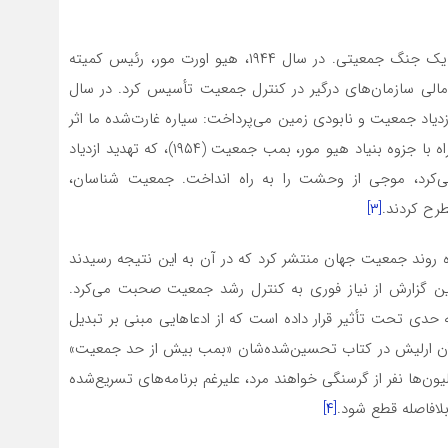
قبل از پایان جنگ بزرگ میهنی، یک جنگ جدید آغاز شد؛ یک جنگ جمعیتی. در سال ۱۹۴۴، هیو اورت مور، رئیس کمیته
ن مالی سازمان‌های درگیر در کنترل جمعیت تأسیس کرد. در سال
ازدیاد جمعیت و نابودی زمین می‌پرداخت: سیاره غارت‌شده ما اثر
فیرفیلد آزبورن و جاده بقا اثر ویلیام وگت. این کتاب‌ها همراه با جزوه بنیاد هیو مور، بمب جمعیت (۱۹۵۴)، که تهدید ازدیاد
می‌کرد، موجی از وحشت را به راه انداخت. جمعیت شناسان،
رح کردند.
[۳]
شی درباره روند جمعیت جهان منتشر کرد که در آن به این نتیجه رسیدند
 این گزارش از نیاز فوری به کنترل رشد جمعیت صحبت می‌کرد.
ه حدی تحت تأثیر قرار داده است که از ادعاهایی مبنی بر تبدیل
آن ارلیش در کتاب تحسین‌شده‌شان «بمب بیش از حد جمعیت»
د گرفت، میلیون‌ها نفر از گرسنگی خواهند مرد، علیرغم برنامه‌های تسریع‌شده
لافاصله قطع شود.
[۴]