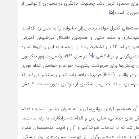
 کرد که برای محدود کردن رشد جمعیت، بازنگری در بسیاری از قوانین از
 ضروری است.
[۵]
ای کنترل تولد، برنامه‌ریزان خانواده را به دلیل رد اقدامات
ق عقیم‌سازی و سقط جنین و همچنین «اشکال غیرطبیعی آمیزش
 ضروری اما ناکافی تشخیص داد و از جمله به این روش‌ها اشاره
نس‌گرایی و نوزادکشی.»
[۷]
در سال ۱۹۶۹، رئیس جمهور نیکسون
ین چالش‌ها برای سرنوشت بشریت» خواند و خواستار اقدام فوری
شد. در همان سال، معاون فدراسیون بین‌المللی برنامه‌ریزی برای والدین (IPPF) فردریک یافه، یادداشتی را منتشر می‌کند که
قیم‌سازی، سقط جنین، پیشگیری از بارداری بدون نسخه، کاهش
در این زمان بود که شورش‌های استون وال آغاز شد که در آن همجنس‌گرایان روانپزشکی را به عنوان دشمن شماره ۱ اعلام
 های خیابانی، آتش زدن و اقدامات خرابکارانه به راه انداختند.
تهاجمی سه ساله بر انجمن روانپزشکی آمریکا (APA) آغاز شد که با اقدامات شوک‌آمیز و آزار و اذیت متخصصان همراه
تنها با حذف همجنس‌گرایی از فهرست بیماری‌های روان‌پزشکی،