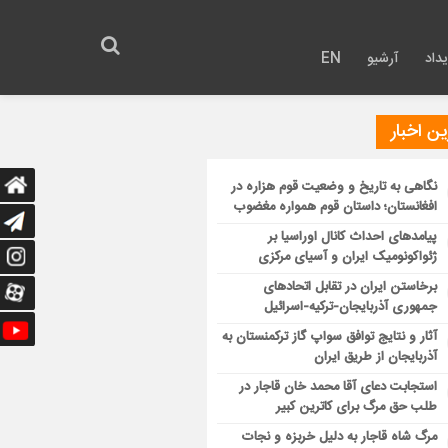
داد
آرشیو
EN
ن اخبار
نگاهی به تاریخ و وضعیت قوم هزاره در
افغانستان؛ داستان قوم همواره مغضوب
پیامدهای احداث کانال اوراسیا بر
ژئواکونومیک ایران و آسیای مرکزی
برخاستن ایران در تقابل اتحادهای
جمهوری آذربایجان-ترکیه-اسرائیل
آثار و نتایج توافق سواپ گاز ترکمنستان به
آذربایجان از طریق ایران
استجابت دعای آقا محمد خان قاجار در
طلب حق مرگ برای کاترین کبیر
مرگ شاه قاجار به دلیل خربزه و نجات