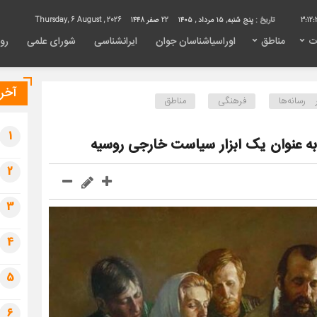
3:12:
تاریخ :
پنج شنبه, ۱۵ مرداد , ۱۴۰۵
22 صفر 1448
Thursday, 6 August , 2026
ت
مناطق
اوراسیاشناسان جوان
ایرانشناسی
شورای علمی
روی
آخری
رسانه‌ها
فرهنگی
مناطق
1
به عنوان یک ابزار سیاست خارجی روسیه
2
3
4
5
6