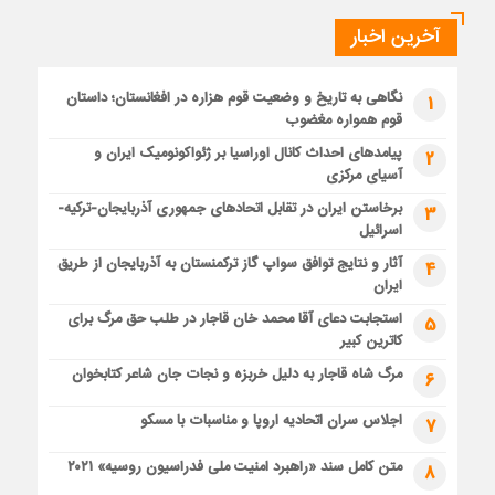
آخرین اخبار
نگاهی به تاریخ و وضعیت قوم هزاره در افغانستان؛ داستان
1
قوم همواره مغضوب
پیامدهای احداث کانال اوراسیا بر ژئواکونومیک ایران و
2
آسیای مرکزی
برخاستن ایران در تقابل اتحادهای جمهوری آذربایجان-ترکیه-
3
اسرائیل
آثار و نتایج توافق سواپ گاز ترکمنستان به آذربایجان از طریق
4
ایران
استجابت دعای آقا محمد خان قاجار در طلب حق مرگ برای
5
کاترین کبیر
مرگ شاه قاجار به دلیل خربزه و نجات جان شاعر کتابخوان
6
اجلاس سران اتحادیه اروپا و مناسبات با مسکو
7
متن کامل سند «راهبرد امنیت ملی فدراسیون روسیه» ۲۰۲۱
8