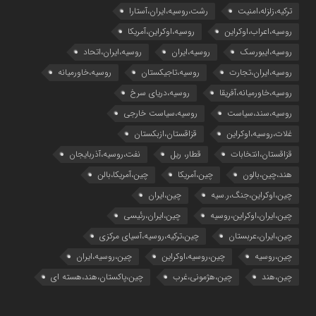
ترکیه،زلزله،امنیت
رشت،روسیه،ایران،آستارا
روسیه،اعراب،اوکراین
روسیه،اوکراین،آمریکا
روسیه،ایبورسک
روسیه،ایران
روسیه،ایران،اتحاد
روسیه،ایران،تجارت
روسیه،تاجیکستان
روسیه،خاورمیانه
روسیه،خاورمیانه،آفریقا
روسیه،دریای سرخ
روسیه،سند،سیاست
روسیه،سیاست خارجی
غلات،روسیه،اوکراین
قزاقستان،ازبکستان
قزاقستان،انتخابات
قطار، ریل
نفت،روسیه،آذربایجان
هند،چین،بالون
چین،آمریکا
چین،آمریکا،بالن
چین،اوکراین،جنگ،ر.سیه
چین،ایران
چین،ایران،اوکراین،روسیه
چین،ایران،رئیسی
چین،ایران،عربستان
چین،ترکیه،روسیه،آسیای مرکزی
چین،روسیه
چین،روسیه،اوکراین
چین،روسیه،ایران
چین،هند
چین،هژمونی،غرب
چین،پاکستان،هند،هسته ای