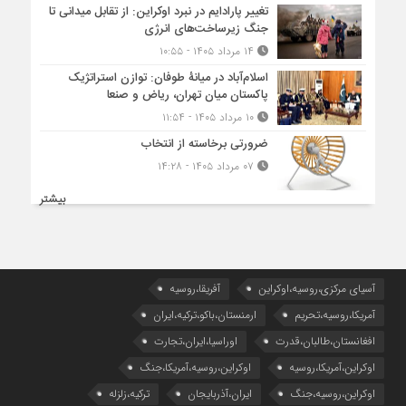
تغییر پارادایم در نبرد اوکراین: از تقابل میدانی تا
جنگ زیرساخت‌های انرژی
۱۴ مرداد ۱۴۰۵ - ۱۰:۵۵
اسلام‌آباد در میانۀ طوفان: توازن استراتژیک
پاکستان میان تهران، ریاض و صنعا
۱۰ مرداد ۱۴۰۵ - ۱۱:۵۴
ضرورتی برخاسته از انتخاب
۰۷ مرداد ۱۴۰۵ - ۱۴:۲۸
بیشتر
آسیای مرکزی،روسیه،اوکراین
آفریقا،روسیه
آمریکا،روسیه،تحریم
ارمنستان،باکو،ترکیه،ایران
افغانستان،طالبان،قدرت
اوراسیا،ایران،تجارت
اوکراین،آمریکا،روسیه
اوکراین،روسیه،آمریکا،جنگ
اوکراین،روسیه،جنگ
ایران،آذربایجان
ترکیه،زلزله