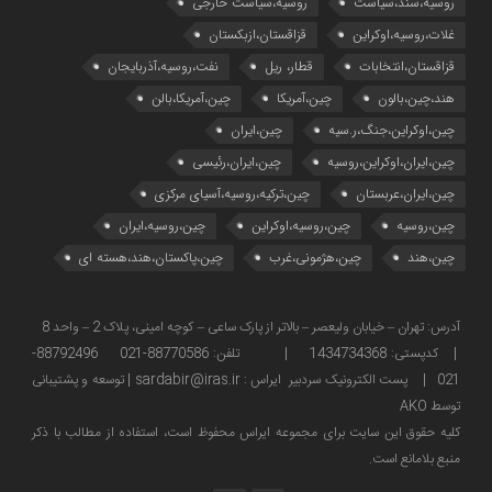
روسیه،سند،سیاست
روسیه،سیاست خارجی
غلات،روسیه،اوکراین
قزاقستان،ازبکستان
قزاقستان،انتخابات
قطار، ریل
نفت،روسیه،آذربایجان
هند،چین،بالون
چین،آمریکا
چین،آمریکا،بالن
چین،اوکراین،جنگ،ر.سیه
چین،ایران
چین،ایران،اوکراین،روسیه
چین،ایران،رئیسی
چین،ایران،عربستان
چین،ترکیه،روسیه،آسیای مرکزی
چین،روسیه
چین،روسیه،اوکراین
چین،روسیه،ایران
چین،هند
چین،هژمونی،غرب
چین،پاکستان،هند،هسته ای
آدرس: تهران – خیابان ولیعصر – بالاتر از پارک ساعی – کوچه امینی، پلاک 2 – واحد 8
| کدپستی: 1434734368 | تلفن: 88770586-021 88792496-
021 | پست الکترونیک سردبیر ایراس : sardabir@iras.ir |
توسعه و پشتیبانی
توسط AKO
كليه حقوق این سایت برای مجموعه ایراس محفوظ است، استفاده از مطالب با ذكر
منبع بلامانع است.