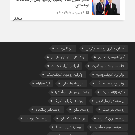
ارمنستان
۰۴ مرداد ۱۴۰۵ - ۱۱:۲۴
بیشتر
آسیای مرکزی،روسیه،اوکراین
آفریقا،روسیه
آمریکا،روسیه،تحریم
ارمنستان،باکو،ترکیه،ایران
افغانستان،طالبان،قدرت
اوراسیا،ایران،تجارت
اوکراین،آمریکا،روسیه
اوکراین،روسیه،آمریکا،جنگ
اوکراین،روسیه،جنگ
ایران،آذربایجان
ترکیه،زلزله
ترکیه،زلزله،امنیت
رشت،روسیه،ایران،آستارا
روسیه،اعراب،اوکراین
روسیه،اوکراین،آمریکا
روسیه،ایبورسک
روسیه،ایران
روسیه،ایران،اتحاد
روسیه،ایران،تجارت
روسیه،تاجیکستان
روسیه،خاورمیانه
روسیه،خاورمیانه،آفریقا
روسیه،دریای سرخ