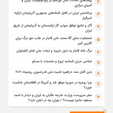
پیامدهای احداث کانال اوراسیا بر ژئواکونومیک ایران و
2
آسیای مرکزی
برخاستن ایران در تقابل اتحادهای جمهوری آذربایجان-ترکیه-
3
اسرائیل
آثار و نتایج توافق سواپ گاز ترکمنستان به آذربایجان از طریق
4
ایران
استجابت دعای آقا محمد خان قاجار در طلب حق مرگ برای
5
کاترین کبیر
مرگ شاه قاجار به دلیل خربزه و نجات جان شاعر کتابخوان
6
اجلاس سران اتحادیه اروپا و مناسبات با مسکو
7
متن کامل سند «راهبرد امنیت ملی فدراسیون روسیه» ۲۰۲۱
8
چرا روسیه در سوریه موفق شد و آمریکا در افغانستان شکست
9
خورد؟
سفر سرپرست وزارت خارجه طالبان به ایران و دیدار با احمد
10
مسعود؛ ماجرا چیست؟ / تهران چه در ذهن دارد؟