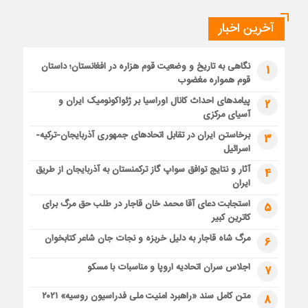
آخرین اخبار
نگاهی به تاریخ و وضعیت قوم هزاره در افغانستان؛ داستان
1
قوم همواره مغضوب
پیامدهای احداث کانال اوراسیا بر ژئواکونومیک ایران و
2
آسیای مرکزی
برخاستن ایران در تقابل اتحادهای جمهوری آذربایجان-ترکیه-
3
اسرائیل
آثار و نتایج توافق سواپ گاز ترکمنستان به آذربایجان از طریق
4
ایران
استجابت دعای آقا محمد خان قاجار در طلب حق مرگ برای
5
کاترین کبیر
مرگ شاه قاجار به دلیل خربزه و نجات جان شاعر کتابخوان
6
اجلاس سران اتحادیه اروپا و مناسبات با مسکو
7
متن کامل سند «راهبرد امنیت ملی فدراسیون روسیه» ۲۰۲۱
8