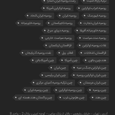
ترکیه،زلزله،امنیت
رشت،روسیه،ایران،آستارا
روسیه،اعراب،اوکراین
روسیه،اوکراین،آمریکا
روسیه،ایبورسک
روسیه،ایران
روسیه،ایران،اتحاد
روسیه،ایران،تجارت
روسیه،تاجیکستان
روسیه،خاورمیانه
روسیه،خاورمیانه،آفریقا
روسیه،دریای سرخ
روسیه،سند،سیاست
روسیه،سیاست خارجی
غلات،روسیه،اوکراین
قزاقستان،ازبکستان
قزاقستان،انتخابات
قطار، ریل
نفت،روسیه،آذربایجان
هند،چین،بالون
چین،آمریکا
چین،آمریکا،بالن
چین،اوکراین،جنگ،ر.سیه
چین،ایران
چین،ایران،اوکراین،روسیه
چین،ایران،رئیسی
چین،ایران،عربستان
چین،ترکیه،روسیه،آسیای مرکزی
چین،روسیه
چین،روسیه،اوکراین
چین،روسیه،ایران
چین،هند
چین،هژمونی،غرب
چین،پاکستان،هند،هسته ای
آدرس: تهران – خیابان ولیعصر – بالاتر از پارک ساعی – کوچه امینی، پلاک 2 – واحد 8