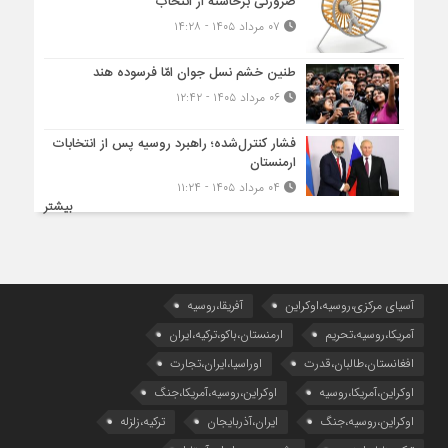
ضرورتی برخاسته از انتخاب
۰۷ مرداد ۱۴۰۵ - ۱۴:۲۸
طنین خشم نسل جوان امّا فرسوده هند
۰۶ مرداد ۱۴۰۵ - ۱۲:۴۲
فشار کنترل‌شده؛ راهبرد روسیه پس از انتخابات
ارمنستان
۰۴ مرداد ۱۴۰۵ - ۱۱:۲۴
بیشتر
آسیای مرکزی،روسیه،اوکراین
آفریقا،روسیه
آمریکا،روسیه،تحریم
ارمنستان،باکو،ترکیه،ایران
افغانستان،طالبان،قدرت
اوراسیا،ایران،تجارت
اوکراین،آمریکا،روسیه
اوکراین،روسیه،آمریکا،جنگ
اوکراین،روسیه،جنگ
ایران،آذربایجان
ترکیه،زلزله