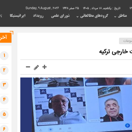
13
تاریخ :
یکشنبه, ۱۸ مرداد , ۱۴۰۵
25 صفر 1448
Sunday, 9 August , 2026
مناطق
گروه‌های مطالعاتی
شورای علمی
رویداد
ایرانیستیکا
N
آخری
وعات
خارجی ترکیه
1
2
3
4
5
6