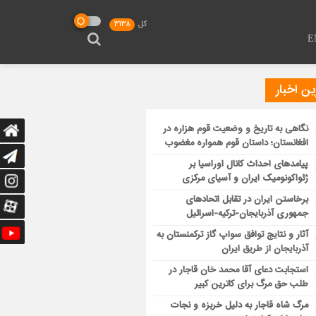
کل
3138
E
ن اخبار
نگاهی به تاریخ و وضعیت قوم هزاره در
افغانستان؛ داستان قوم همواره مغضوب
پیامدهای احداث کانال اوراسیا بر
ژئواکونومیک ایران و آسیای مرکزی
برخاستن ایران در تقابل اتحادهای
جمهوری آذربایجان-ترکیه-اسرائیل
آثار و نتایج توافق سواپ گاز ترکمنستان به
آذربایجان از طریق ایران
استجابت دعای آقا محمد خان قاجار در
طلب حق مرگ برای کاترین کبیر
مرگ شاه قاجار به دلیل خربزه و نجات