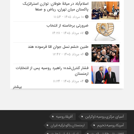
اسلام‌آباد در میانۀ طوفان: توازن استراتژیک
پاکستان میان تهران، ریاض و صنعا
۱۰ مرداد ۱۴۰۵ - ۱۱:۵۴
ضرورتی برخاسته از انتخاب
۰۷ مرداد ۱۴۰۵ - ۱۴:۲۸
طنین خشم نسل جوان امّا فرسوده هند
۰۶ مرداد ۱۴۰۵ - ۱۲:۴۲
فشار کنترل‌شده؛ راهبرد روسیه پس از انتخابات
ارمنستان
۰۴ مرداد ۱۴۰۵ - ۱۱:۲۴
بیشتر
آسیای مرکزی،روسیه،اوکراین
آفریقا،روسیه
آمریکا،روسیه،تحریم
ارمنستان،باکو،ترکیه،ایران
افغانستان،طالبان،قدرت
اوراسیا،ایران،تجارت