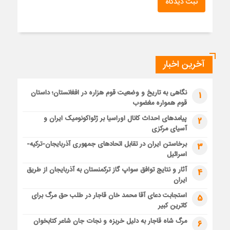
ثبت دیدگاه
آخرین اخبار
نگاهی به تاریخ و وضعیت قوم هزاره در افغانستان؛ داستان
1
قوم همواره مغضوب
پیامدهای احداث کانال اوراسیا بر ژئواکونومیک ایران و
2
آسیای مرکزی
برخاستن ایران در تقابل اتحادهای جمهوری آذربایجان-ترکیه-
3
اسرائیل
آثار و نتایج توافق سواپ گاز ترکمنستان به آذربایجان از طریق
4
ایران
استجابت دعای آقا محمد خان قاجار در طلب حق مرگ برای
5
کاترین کبیر
مرگ شاه قاجار به دلیل خربزه و نجات جان شاعر کتابخوان
6