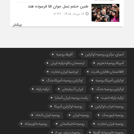
طنین خشم نسل جوان امّا فرسوده هند
۰۶ مرداد ۱۴۰۵ - ۱۲:۴۲
بیشتر
آسیای مرکزی،روسیه،اوکراین
آفریقا،روسیه
آمریکا،روسیه،تحریم
ارمنستان،باکو،ترکیه،ایران
افغانستان،طالبان،قدرت
اوراسیا،ایران،تجارت
اوکراین،آمریکا،روسیه
اوکراین،روسیه،آمریکا،جنگ
اوکراین،روسیه،جنگ
ایران،آذربایجان
ترکیه،زلزله
ترکیه،زلزله،امنیت
رشت،روسیه،ایران،آستارا
روسیه،اعراب،اوکراین
روسیه،اوکراین،آمریکا
روسیه،ایبورسک
روسیه،ایران
روسیه،ایران،اتحاد
روسیه،ایران،تجارت
روسیه،تاجیکستان
روسیه،خاورمیانه
روسیه،خاورمیانه،آفریقا
روسیه،دریای سرخ