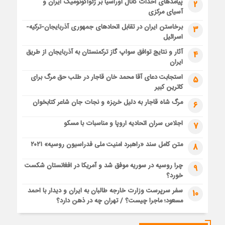
پیامدهای احداث کانال اوراسیا بر ژئواکونومیک ایران و
2
آسیای مرکزی
برخاستن ایران در تقابل اتحادهای جمهوری آذربایجان-ترکیه-
3
اسرائیل
آثار و نتایج توافق سواپ گاز ترکمنستان به آذربایجان از طریق
4
ایران
استجابت دعای آقا محمد خان قاجار در طلب حق مرگ برای
5
کاترین کبیر
مرگ شاه قاجار به دلیل خربزه و نجات جان شاعر کتابخوان
6
اجلاس سران اتحادیه اروپا و مناسبات با مسکو
7
متن کامل سند «راهبرد امنیت ملی فدراسیون روسیه» ۲۰۲۱
8
چرا روسیه در سوریه موفق شد و آمریکا در افغانستان شکست
9
خورد؟
سفر سرپرست وزارت خارجه طالبان به ایران و دیدار با احمد
10
مسعود؛ ماجرا چیست؟ / تهران چه در ذهن دارد؟