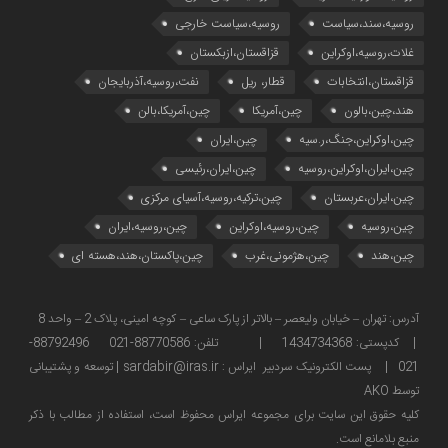
روسیه،سند،سیاست
روسیه،سیاست خارجی
غلات،روسیه،اوکراین
قزاقستان،ازبکستان
قزاقستان،انتخابات
قطار، ریل
نفت،روسیه،آذربایجان
هند،چین،بالون
چین،آمریکا
چین،آمریکا،بالن
چین،اوکراین،جنگ،ر.سیه
چین،ایران
چین،ایران،اوکراین،روسیه
چین،ایران،رئیسی
چین،ایران،عربستان
چین،ترکیه،روسیه،آسیای مرکزی
چین،روسیه
چین،روسیه،اوکراین
چین،روسیه،ایران
چین،هند
چین،هژمونی،غرب
چین،پاکستان،هند،هسته ای
آدرس: تهران – خیابان ولیعصر – بالاتر از پارک ساعی – کوچه امینی، پلاک 2 – واحد 8
| کدپستی: 1434734368 | تلفن: 88770586-021 88792496-
021 | پست الکترونیک سردبیر ایراس : sardabir@iras.ir |
توسعه و پشتیبانی
توسط AKO
كليه حقوق این سایت برای مجموعه ایراس محفوظ است، استفاده از مطالب با ذكر
منبع بلامانع است.