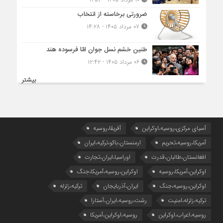
ضرورتی برخاسته از انتخاب
۰۷ مرداد ۱۴۰۵ - ۱۴:۲۸
طنین خشم نسل جوان امّا فرسوده هند
۰۶ مرداد ۱۴۰۵ - ۱۲:۴۲
بیشتر
آسیای مرکزی،روسیه،اوکراین
آفریقا،روسیه
آمریکا،روسیه،تحریم
ارمنستان،باکو،ترکیه،ایران
افغانستان،طالبان،قدرت
اوراسیا،ایران،تجارت
اوکراین،آمریکا،روسیه
اوکراین،روسیه،آمریکا،جنگ
اوکراین،روسیه،جنگ
ایران،آذربایجان
ترکیه،زلزله
ترکیه،زلزله،امنیت
رشت،روسیه،ایران،آستارا
روسیه،اعراب،اوکراین
روسیه،اوکراین،آمریکا