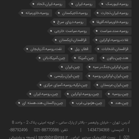
روسیه،ایبورسک
روسیه،ایران
روسیه،ایران،اتحاد
روسیه،ایران،تجارت
روسیه،تاجیکستان
روسیه،خاورمیانه
روسیه،خاورمیانه،آفریقا
روسیه،دریای سرخ
روسیه،سند،سیاست
روسیه،سیاست خارجی
غلات،روسیه،اوکراین
قزاقستان،ازبکستان
قزاقستان،انتخابات
قطار، ریل
نفت،روسیه،آذربایجان
هند،چین،بالون
چین،آمریکا
چین،آمریکا،بالن
چین،اوکراین،جنگ،ر.سیه
چین،ایران
چین،ایران،اوکراین،روسیه
چین،ایران،رئیسی
چین،ایران،عربستان
چین،ترکیه،روسیه،آسیای مرکزی
چین،روسیه
چین،روسیه،اوکراین
چین،روسیه،ایران
چین،هند
چین،هژمونی،غرب
چین،پاکستان،هند،هسته ای
آدرس: تهران – خیابان ولیعصر – بالاتر از پارک ساعی – کوچه امینی، پلاک 2 – واحد 8
| کدپستی: 1434734368 | تلفن: 88770586-021 88792496-
021 | پست الکترونیک سردبیر ایراس : sardabir@iras.ir |
توسعه و پشتیبانی