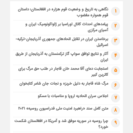
نگاهی به تاریخ و وضعیت قوم هزاره در افغانستان؛ داستان
1
قوم همواره مغضوب
پیامدهای احداث کانال اوراسیا بر ژئواکونومیک ایران و
2
آسیای مرکزی
برخاستن ایران در تقابل اتحادهای جمهوری آذربایجان-ترکیه-
3
اسرائیل
آثار و نتایج توافق سواپ گاز ترکمنستان به آذربایجان از طریق
4
ایران
استجابت دعای آقا محمد خان قاجار در طلب حق مرگ برای
5
کاترین کبیر
مرگ شاه قاجار به دلیل خربزه و نجات جان شاعر کتابخوان
6
اجلاس سران اتحادیه اروپا و مناسبات با مسکو
7
متن کامل سند «راهبرد امنیت ملی فدراسیون روسیه» ۲۰۲۱
8
چرا روسیه در سوریه موفق شد و آمریکا در افغانستان شکست
9
خورد؟