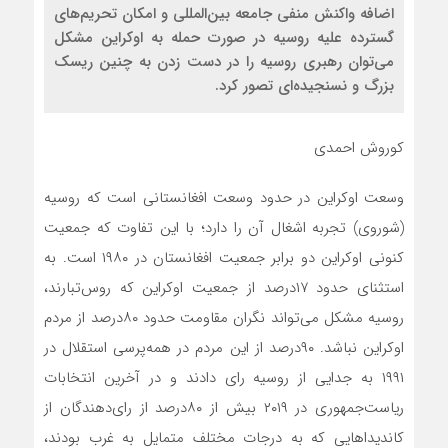
اضافه واكنش منفي جامعه بين‌المللي و امكان تحريم‌هاي
گسترده عليه روسيه در صورت حمله به اوكراين مشكل
مي‌توان رهبري روسيه را در دست زدن به چنين ريسك
بزرگ و نسنجيده‌اي تصور كرد.
کوروش احمدی
وسعت اوکراین در حدود وسعت افغانستانی است که روسیه
(شوروی) تجربه اشغال آن را دارد؛ با این تفاوت که جمعیت
کنونی اوکراین دو برابر جمعیت افغانستان در ۱۹۸۰ است. به
استثنای حدود ۱۷درصد از جمعیت اوکراین که روس‌تبارند،
روسیه مشکل می‌تواند نگران مقاومت حدود ۸۰درصد از مردم
اوکراین نباشد. ۹۰درصد از این مردم در همه‌پرسی استقلال در
۱۹۹۱ به جدایی از روسیه رای دادند و در آخرین انتخابات
ریاست‌جمهوری در ۲۰۱۹ بیش از ۸۰درصد از رای‌دهندگان از
کاندیداهایی که به درجات مختلف متمایل به غرب بودند،