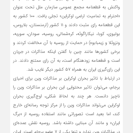
واکنش به قطعنامه مجمع عمومی سازمان ملل تحت عنوان
«احترام به تمامیت ارضی اوکراین» تجلی یافت. ۱۰۰ کشور به
این قطعنامه رای مثبت دادند و ۱۱ کشور (ارمنستان، بلاروس،
بولیوی، کوبا، نیکاراگوئه، کره‌شمالی، روسیه، سودان، سوریه،
ونزوئلا و زیمبابوه) در حمایت از روسیه با آن مخالفت کردند و
برخی کشورها مانند چین با گفتن اینکه مذاکرات در جریان
است و قطعنامه زودهنگام است، به آن رای ممتنع دادند. در
این رای‌گیری ایران به همراه ۵۷ کشور دیگر غایب شد.
در ارتباط با تاثیر بحران اوکراین بر مذاکرات وین برای احیای
برجام، می‌توان تاثیر محتوایی این بحران بر مذاکرات وین را
ناچیز دانست. هر چند به لحاظ شکلی، اوج‌گیری بحران
اوکراین می‌تواند مذاکرات وین را از مرکز توجه رسانه‌ای خارج
کند، اما بعید است تصوراتی مانند استفاده روسیه از «برگ
ایران» و مانند آن مبنایی داشته باشد. روسیه نقش عمده‌ای
در مذاکرات وین ندارد و تنها یکی از ۷ عضو برجام است. ایران