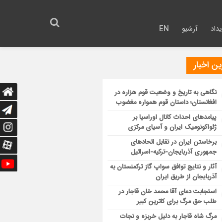
داد
آرشیو
EN
ن اخبار
نگاهی به تاریخ و وضعیت قوم هزاره در
افغانستان؛ داستان قوم همواره مغضوب
پیامدهای احداث کانال اوراسیا بر
ژئواکونومیک ایران و آسیای مرکزی
برخاستن ایران در تقابل اتحادهای
جمهوری آذربایجان-ترکیه-اسرائیل
آثار و نتایج توافق سواپ گاز ترکمنستان به
آذربایجان از طریق ایران
استجابت دعای آقا محمد خان قاجار در
طلب حق مرگ برای کاترین کبیر
مرگ شاه قاجار به دلیل خربزه و نجات