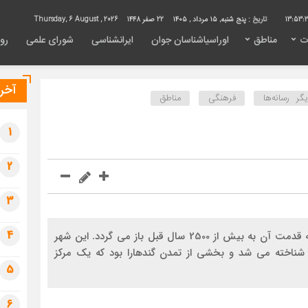
13:53:
تاریخ :
پنج شنبه, ۱۵ مرداد , ۱۴۰۵
22 صفر 1448
Thursday, 6 August , 2026
ت
مناطق
اوراسیاشناسان جوان
ایرانشناسی
شورای علمی
روی
آخری
ر رسانه‌ها
فرهنگی
مناطق
1
2
3
4
پیشاور یکی از قدیمی ‌ترین شهرهای جنوب آسیا است که قدمت آن به بیش از 2500 سال قبل باز می‌ گردد. این شهر
دوران باستان به نام "پوشکالاوتی" (Pushkalavati) شناخته می ‌شد و بخشی از تمدن گندهارا بود که یک مرکز
5
6