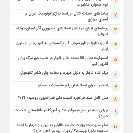
1
قوم همواره مغضوب
پیامدهای احداث کانال اوراسیا بر ژئواکونومیک ایران و
2
آسیای مرکزی
برخاستن ایران در تقابل اتحادهای جمهوری آذربایجان-ترکیه-
3
اسرائیل
آثار و نتایج توافق سواپ گاز ترکمنستان به آذربایجان از طریق
4
ایران
استجابت دعای آقا محمد خان قاجار در طلب حق مرگ برای
5
کاترین کبیر
مرگ شاه قاجار به دلیل خربزه و نجات جان شاعر کتابخوان
6
اجلاس سران اتحادیه اروپا و مناسبات با مسکو
7
متن کامل سند «راهبرد امنیت ملی فدراسیون روسیه» ۲۰۲۱
8
چرا روسیه در سوریه موفق شد و آمریکا در افغانستان شکست
9
خورد؟
سفر سرپرست وزارت خارجه طالبان به ایران و دیدار با احمد
10
مسعود؛ ماجرا چیست؟ / تهران چه در ذهن دارد؟