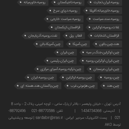
روسیه،ایران،تجارت
روسیه،تاجیکستان
روسیه،خاورمیانه
روسیه،خاورمیانه،آفریقا
روسیه،دریای سرخ
روسیه،سند،سیاست
روسیه،سیاست خارجی
غلات،روسیه،اوکراین
قزاقستان،ازبکستان
قزاقستان،انتخابات
قطار، ریل
نفت،روسیه،آذربایجان
هند،چین،بالون
چین،آمریکا
چین،آمریکا،بالن
چین،اوکراین،جنگ،ر.سیه
چین،ایران
چین،ایران،اوکراین،روسیه
چین،ایران،رئیسی
چین،ایران،عربستان
چین،ترکیه،روسیه،آسیای مرکزی
چین،روسیه
چین،روسیه،اوکراین
چین،روسیه،ایران
چین،هند
چین،هژمونی،غرب
چین،پاکستان،هند،هسته ای
آدرس: تهران – خیابان ولیعصر – بالاتر از پارک ساعی – کوچه امینی، پلاک 2 – واحد 8
| کدپستی: 1434734368 | تلفن: 88770586-021 88792496-
021 | پست الکترونیک سردبیر ایراس : sardabir@iras.ir |
توسعه و پشتیبانی
توسط AKO