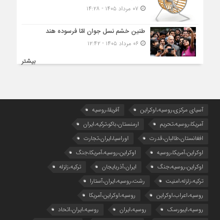
۰۷ مرداد ۱۴۰۵ - ۱۴:۲۸
طنین خشم نسل جوان امّا فرسوده هند
۰۶ مرداد ۱۴۰۵ - ۱۲:۴۲
بیشتر
آسیای مرکزی،روسیه،اوکراین
آفریقا،روسیه
آمریکا،روسیه،تحریم
ارمنستان،باکو،ترکیه،ایران
افغانستان،طالبان،قدرت
اوراسیا،ایران،تجارت
اوکراین،آمریکا،روسیه
اوکراین،روسیه،آمریکا،جنگ
اوکراین،روسیه،جنگ
ایران،آذربایجان
ترکیه،زلزله
ترکیه،زلزله،امنیت
رشت،روسیه،ایران،آستارا
روسیه،اعراب،اوکراین
روسیه،اوکراین،آمریکا
روسیه،ایبورسک
روسیه،ایران
روسیه،ایران،اتحاد