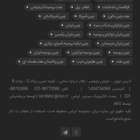
قزاقستان،انتخابات
قطار، ریل
نفت،روسیه،آذربایجان
هند،چین،بالون
چین،آمریکا
چین،آمریکا،بالن
چین،اوکراین،جنگ،ر.سیه
چین،ایران
چین،ایران،اوکراین،روسیه
چین،ایران،رئیسی
چین،ایران،عربستان
چین،ترکیه،روسیه،آسیای مرکزی
چین،روسیه
چین،روسیه،اوکراین
چین،روسیه،ایران
چین،هند
چین،هژمونی،غرب
چین،پاکستان،هند،هسته ای
آدرس: تهران – خیابان ولیعصر – بالاتر از پارک ساعی – کوچه امینی، پلاک 2 – واحد 8
| کدپستی: 1434734368 | تلفن: 88770586-021 88792496-
021 | پست الکترونیک سردبیر ایراس : sardabir@iras.ir |
توسعه و پشتیبانی
توسط AKO
كليه حقوق این سایت برای مجموعه ایراس محفوظ است، استفاده از مطالب با ذكر
منبع بلامانع است.