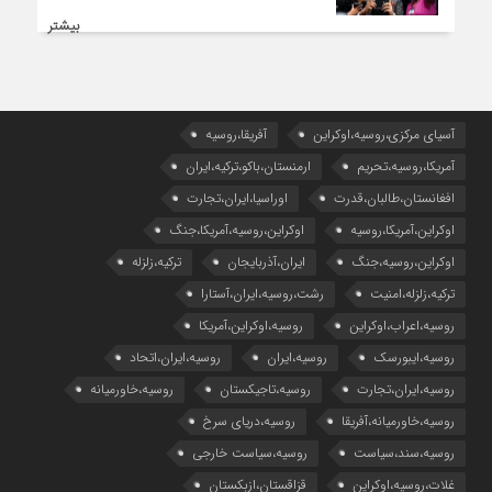
بیشتر
آسیای مرکزی،روسیه،اوکراین
آفریقا،روسیه
آمریکا،روسیه،تحریم
ارمنستان،باکو،ترکیه،ایران
افغانستان،طالبان،قدرت
اوراسیا،ایران،تجارت
اوکراین،آمریکا،روسیه
اوکراین،روسیه،آمریکا،جنگ
اوکراین،روسیه،جنگ
ایران،آذربایجان
ترکیه،زلزله
ترکیه،زلزله،امنیت
رشت،روسیه،ایران،آستارا
روسیه،اعراب،اوکراین
روسیه،اوکراین،آمریکا
روسیه،ایبورسک
روسیه،ایران
روسیه،ایران،اتحاد
روسیه،ایران،تجارت
روسیه،تاجیکستان
روسیه،خاورمیانه
روسیه،خاورمیانه،آفریقا
روسیه،دریای سرخ
روسیه،سند،سیاست
روسیه،سیاست خارجی
غلات،روسیه،اوکراین
قزاقستان،ازبکستان