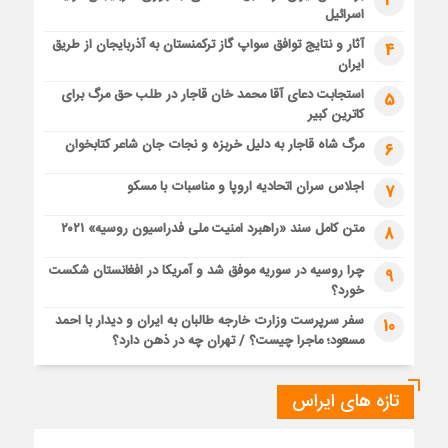
3
اسرائیل
آثار و نتایج توافق سواپ گاز ترکمنستان به آذربایجان از طریق
4
ایران
استجابت دعای آقا محمد خان قاجار در طلب حق مرگ برای
5
کاترین کبیر
مرگ شاه قاجار به دلیل خربزه و نجات جان شاعر کتابخوان
6
اجلاس سران اتحادیه اروپا و مناسبات با مسکو
7
متن کامل سند «راهبرد امنیت ملی فدراسیون روسیه» ۲۰۲۱
8
چرا روسیه در سوریه موفق شد و آمریکا در افغانستان شکست
9
خورد؟
سفر سرپرست وزارت خارجه طالبان به ایران و دیدار با احمد
10
مسعود؛ ماجرا چیست؟ / تهران چه در ذهن دارد؟
تازه های ایراس