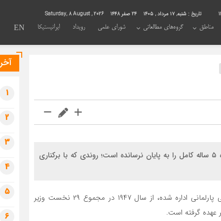
1
تاریخ :
شنبه, ۱۷ مرداد , ۱۴۰۵
24 صفر 1448
Saturday, 8 August , 2026
مناطق
گروه‌های مطالعاتی
شورای علمی
رویداد
ایرانیستیکا
EN
آخری
1
2
3
هیچ نخست وزیری در تاریخ ۷۵ ساله پاکستان یک دوره ۵ ساله کامل را به پایان نرسانده است؛ روندی که با برکناری
4
5
پاکستان که در بخش اعظم تاریخ خود به سبک دموکراسی پارلمانی اداره شده، از سال ۱۹۴۷ در مجموع ۲۹ نخست وزیر
ر عهده گرفته است.
6