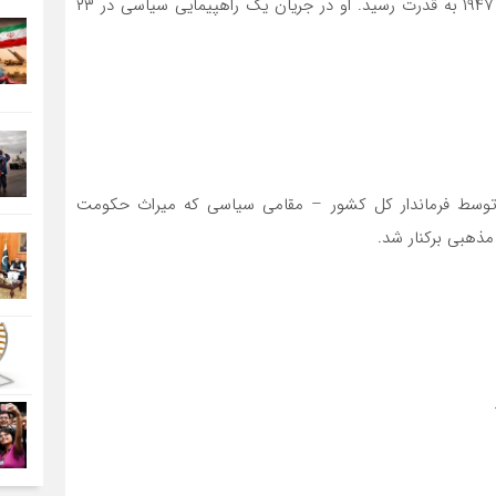
اولین نخست وزیر پاکستان در مرداد ۱۳۲۶ مصادف با اوت ۱۹۴۷ به قدرت رسید. او در جریان یک راهپیمایی سیاسی در ۲۳
۲۴ مهر ۱۳۳۰ به قدرت رسید. او در ۲۸ فروردین ۱۳۳۲ توسط فرماندار کل کشور – مقامی سیاسی که میراث حکومت
مذهبی برکنار شد.