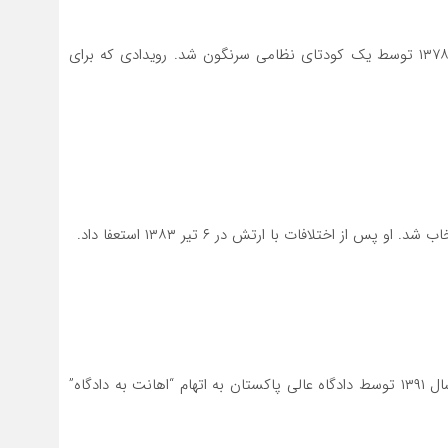
برای بار دوم در ۲۹ بهمن ۱۳۷۵ به قدرت رسید. در ۲۰ مهر ۱۳۷۸ توسط یک کودتای نظامی سرنگون شد. رویدادی که برای
در ۶ فروردین ۱۳۸۷ به نخست وزیری انتخاب شد. وی در سال ۱۳۹۱ توسط دادگاه عالی پاکستان به اتهام “اهانت به دادگاه”