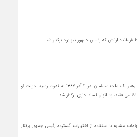
دختر نخست وزیر کشته شده ذوالفقار علی بوتو و اولین زن رهبر یک ملت مسلمان. در ۱۱ آذر ۱۳۶۷ به قدرت رسید. دولت او
امات مشابه با استفاده از اختیارات گسترده رئیس جمهور برکنار