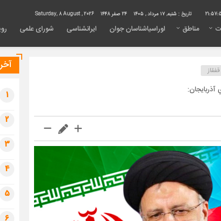
21:57:
تاریخ :
شنبه, ۱۷ مرداد , ۱۴۰۵
24 صفر 1448
Saturday, 8 August , 2026
ت
مناطق
اوراسیاشناسان جوان
ایرانشناسی
شورای علمی
روی
آخری
قفقاز
آذربايجان:
1
2
3
4
5
6