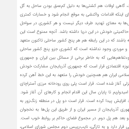
گاهی اوقات هم کشتی‌ها به دلیل کم‌عمق بودن ساحل به گل
ای اینکه اقدامات واکنشی به موقع انجام شود و خسارات کمتری
مایش‌ها به معنای تهدید طرف دیگر نیست و هر کشوری در سواحل
 حاکمیتی خودش در این دریا داشته‌ باشد. آنچه ممنوع است این
‌باشند که در این رابطه هم هر پنج کشور ساحلی تاکنون متعهد
ند و موردی وجود نداشته است که کشوری جزو پنج کشور ساحلی
سوءتفاهم‌هایی که به خاطر برخی از مسائل بین ایران و جمهوری
ر حوزه اقتصادی قرار است که جمهوری آذربایجان مشارکت خودش
سلامی ایران هم همچنین خودش را متعهد به این خط آهن کرده
 خط آهن رشت- انزلی آغاز شده است. قرار است پلی روی رودخانه مرزی آستراچای
یدواریم تا پایان سال این اقدام انجام و کارهای آن آغاز شود.
ات اقتصادی بعد از کاهش شیوع کرونا ۲۰ درصد افزایش پیدا کرده است. قرار است دو پل در منطقه زنگ‌زور به
ری آذربایجان از مسیر ایران و از طریق این پل‌ها به نخجوان
 و بعد هم پل دوم. در مجموع فضای حاکم بر روابط خوب است.
ی قرار دارد و به تازگی، نایب‌رییس دوم مجلس شورای اسلامی،