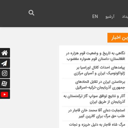
داد
آرشیو
EN
ن اخبار
نگاهی به تاریخ و وضعیت قوم هزاره در
افغانستان؛ داستان قوم همواره مغضوب
پیامدهای احداث کانال اوراسیا بر
ژئواکونومیک ایران و آسیای مرکزی
برخاستن ایران در تقابل اتحادهای
جمهوری آذربایجان-ترکیه-اسرائیل
آثار و نتایج توافق سواپ گاز ترکمنستان به
آذربایجان از طریق ایران
استجابت دعای آقا محمد خان قاجار در
طلب حق مرگ برای کاترین کبیر
مرگ شاه قاجار به دلیل خربزه و نجات