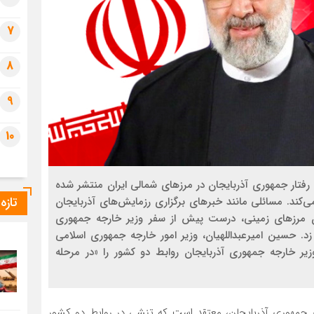
7
8
9
10
 رفتار جمهوري آذربايجان در مرزهاي شمالي ايران منتشر شده
تازه
‌كند. مسائلي مانند خبرهاي برگزاري رزمايش‌هاي آذربايجان
 مرزهاي زميني، درست پيش از سفر وزير خارجه جمهوري
 زد. حسين اميرعبداللهيان، وزير امور خارجه جمهوري اسلامي
ر خارجه جمهوري آذربايجان روابط دو كشور را «در مرحله
جمهوری آذربایجان، معتقد است که تنشی در روابط دو کشور