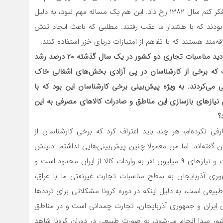
به اقدام نظامی اشاره کردید، تنها مورد از این دست بود که فکر کنم سال ۱۳۸۲ رخ داد. این هم یک مساله مهم نبود، به دلیل
بودند که با هشدار ما عقب رفتند. مطلبی که باعث ایجاد تنش
مند هستند که با تفاهم از امتیازات دریای خزر استفاده کنند.
برگردیم به مسائل اقتصادی و مناسبات تجاری؛ شما فرمودید مناسبات تجاری دو کشور در یک سال گذشته ۲۰ درصد رشد
ست که برخی از کارشناسان در پی آزادی بخش‌های اشغالی خاک
 می‌کردند. به ویژه پیش‌بینی برخی کارشناسان این بود که با
ن نیازهای بازسازی این مناطق و صادرات کالاهای مصرفی به این
؟
ی نکرده‌ام، هر چند باید اعتراف کرد که برخی کارشناسان از
نفتی به ۲ تا ۳ میلیارد دلار سخن گفته‌اند. اما من معمولا چنین پیش‌بینی‌هایی نداشتم. دلیلش
این است که جمعیت جمهوری آذربایجان ۹ میلیون نفر است و نیازهای ۹ میلیون نفر به واردات کالا از ایران محدود است و
هوری آذربایجان به سطح مناسبات تجارت غیرنفتی ما با عراق،
د. ولی این رشد ۲۰ درصد یک رشد طبیعی است، به دلیل اینکه در دوره کرونا مشکلاتی برای ترددها
ی ایران و جمهوری آذربایجان، تجارت چمدانی است و در مناطق
ر مبدا انجام می‌شود، به صورت طبیعی در دوران کرونا شاهد