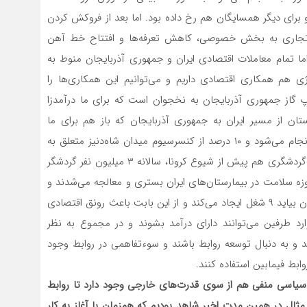
رای دیگر همسایگان هم رخ داده ‌بود. اما بعد از فروکش کردن
 تجاری به بخش خصوصی، کاهش تعرفه‌ها و افتتاح خط آهن
اما تمام معاملات اقتصادی ایران و جمهوری آذربایجان منوط به
ی هم همکاری اقتصادی داریم و می‌توانیم این همکاری‌ها را
گاز جمهوری آذربایجان به نخجوان است که برای ما درآمدزا
ان از مسیر ایران به جمهوری آذربایجان که باز هم برای ما
درآمدزاست. یا در حوزه شاه‌دنیز دریای خزر، سرمایه‌گذاری انجام می‌شود و ۱۰ درصد از کنسرسیوم میدان شاه‌دنیز متعلق به
ایران است که باز هم منبع درآمد برای ایران است. در حوزه گردشگری هم پیش از شیوع کرونا، سالانه ۳ میلیون نفر گردشگر
زه سلامت در بیمارستان‌های ایران بستری و معالجه می‌شدند و
از خدمات درمانی استفاده می‌کردند. هر گردشگری که به ایران بیاید ۹ شغل ایجاد می‌کند و از این بابت باعث رونق اقتصادی
وارد طرفین می‌توانند دارای درآمد بشوند و در مجموع به نظر
د و به دنبال توسعه روابط باشند و سوءتفاهمی در روابط وجود
وابط فیمابین استفاده کنند.
 سیاسی منفی هم از سوی قدرت‌های خارجی وجود دارد تا روابط
ی مثال در همین مدت اخیر شاهد بودیم که همزمان با آغاز به کار