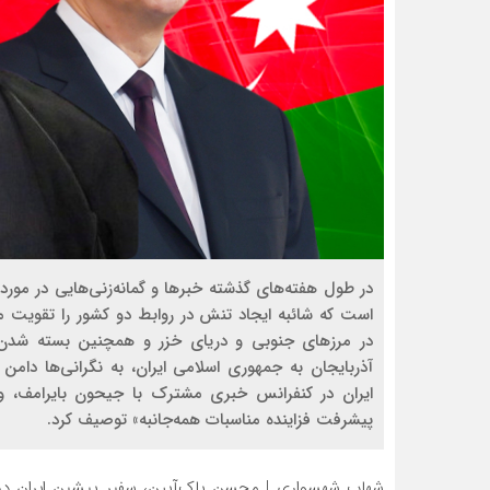
در طول هفته‌هاي گذشته خبرها و گمانه‌زني‌هايي در مورد
است كه شائبه ايجاد تنش در روابط دو كشور را تقويت مي
در مرزهاي جنوبي و درياي خزر و همچنين بسته شدن
آذربايجان به جمهوري اسلامي ايران، به نگراني‌ها دامن
ايران در كنفرانس خبري مشترك با جيحون بايرامف، وزي
پيشرفت فزاينده مناسبات همه‌جانبه» توصيف كرد.
شهاب شهسواری | محسن پاک‌آیین، سفیر پیشین ایران در 