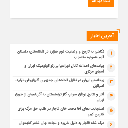
ثبت دیدگاه
آخرین اخبار
نگاهی به تاریخ و وضعیت قوم هزاره در افغانستان؛ داستان
1
قوم همواره مغضوب
پیامدهای احداث کانال اوراسیا بر ژئواکونومیک ایران و
2
آسیای مرکزی
برخاستن ایران در تقابل اتحادهای جمهوری آذربایجان-ترکیه-
3
اسرائیل
آثار و نتایج توافق سواپ گاز ترکمنستان به آذربایجان از طریق
4
ایران
استجابت دعای آقا محمد خان قاجار در طلب حق مرگ برای
5
کاترین کبیر
مرگ شاه قاجار به دلیل خربزه و نجات جان شاعر کتابخوان
6